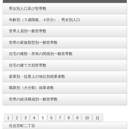
男女別人口及び世帯数
年齢別（５歳階級、４区分）、男女別人口
世帯人員別一般世帯数
世帯の家族類型別一般世帯数
住宅の種類・所有の関係別一般世帯数
住宅の建て方別世帯数
産業別・従業上の地位別就業者数
職業別（大分類）就業者数
世帯の経済構成別一般世帯数
1
2
3
4
5
6
7
8
9
10
11
住吉宮町二丁目