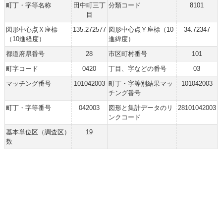
町丁・字等名称
田中町三丁
分類コード
8101
目
図形中心点Ｘ座標
135.272577
図形中心点Ｙ座標（10
34.72347
（10進経度）
進緯度）
都道府県番号
28
市区町村番号
101
町字コード
0420
丁目、字などの番号
03
マッチング番号
101042003
町丁・字等別結果マッ
101042003
チング番号
町丁・字等番号
042003
図形と集計データのリ
28101042003
ンクコード
基本単位区（調査区）
19
数