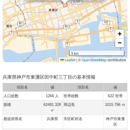
+
−
3 km
Leaflet
|
©
OpenStreetMap
contributors
兵庫県神戸市東灘区田中町三丁目の基本情報
項目名
値
項目名
値
人口総数
1266 人
世帯総数
622 世帯
面積
62491.328
周辺長
1015.796 ｍ
㎡
都道府県名
兵庫県
市区町村名
神戸市東灘
区