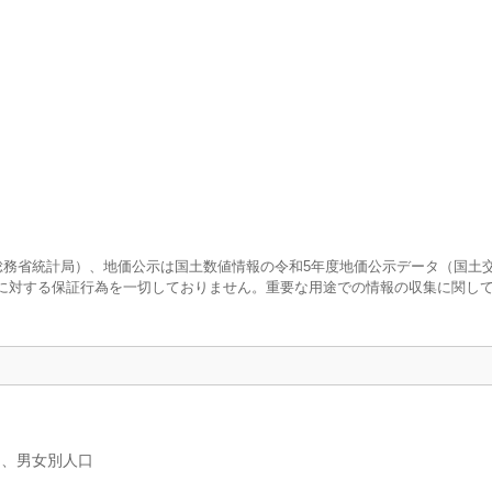
査（総務省統計局）、地価公示は国土数値情報の令和5年度地価公示データ（国土
に対する保証行為を一切しておりません。重要な用途での情報の収集に関し
）、男女別人口