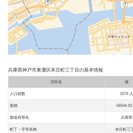
兵庫県神戸市東灘区本庄町三丁目の基本情報
項目名
値
人口総数
1074 
面積
56544.03
都道府県名
兵庫県
町丁・字等名称
本庄町三