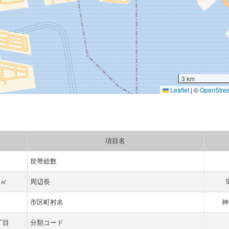
3 km
Leaflet
|
©
OpenStre
項目名
人
世帯総数
 ㎡
周辺長
市区町村名
神
丁目
分類コード