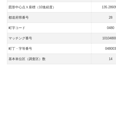
図形中心点Ｘ座標（10進経度）
135.2893
都道府県番号
28
町字コード
0480
マッチング番号
1010480
町丁・字等番号
048003
基本単位区（調査区）数
14