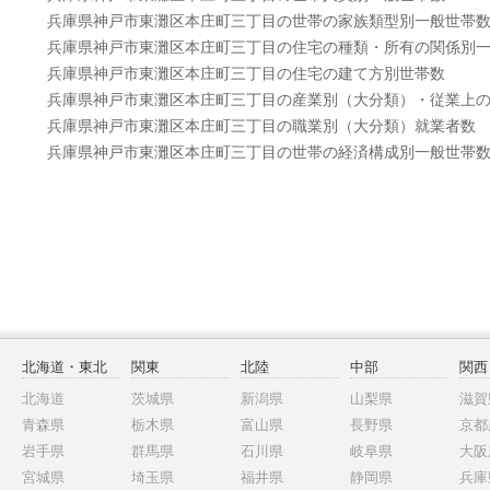
兵庫県神戸市東灘区本庄町三丁目の世帯の家族類型別一般世帯
兵庫県神戸市東灘区本庄町三丁目の住宅の種類・所有の関係別
兵庫県神戸市東灘区本庄町三丁目の住宅の建て方別世帯数
兵庫県神戸市東灘区本庄町三丁目の産業別（大分類）・従業上
兵庫県神戸市東灘区本庄町三丁目の職業別（大分類）就業者数
兵庫県神戸市東灘区本庄町三丁目の世帯の経済構成別一般世帯
北海道・東北
関東
北陸
中部
関西
北海道
茨城県
新潟県
山梨県
滋賀
青森県
栃木県
富山県
長野県
京都
岩手県
群馬県
石川県
岐阜県
大阪
宮城県
埼玉県
福井県
静岡県
兵庫