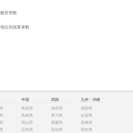
数
一般世帯数
の地位別就業者数
数
中国
四国
九州・沖縄
県
鳥取県
徳島県
福岡県
府
島根県
香川県
佐賀県
府
岡山県
愛媛県
長崎県
県
広島県
高知県
熊本県