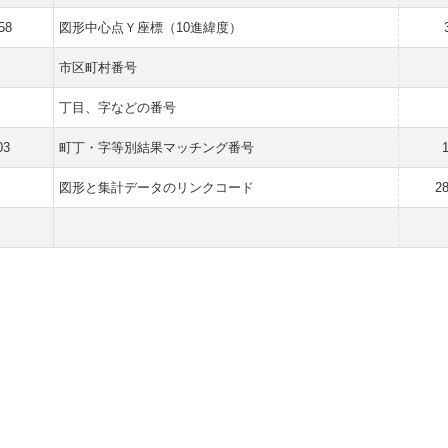
58
図形中心点Ｙ座標（10進緯度）
市区町村番号
丁目、字などの番号
03
町丁・字等別結果マッチング番号
図形と集計データのリンクコード
2