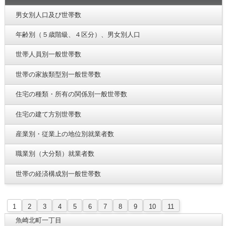
男女別人口及び世帯数
年齢別（５歳階級、４区分）、男女別人口
世帯人員別一般世帯数
世帯の家族類型別一般世帯数
住宅の種類・所有の関係別一般世帯数
住宅の建て方別世帯数
産業別・従業上の地位別就業者数
職業別（大分類）就業者数
世帯の経済構成別一般世帯数
1
2
3
4
5
6
7
8
9
10
11
魚崎北町一丁目