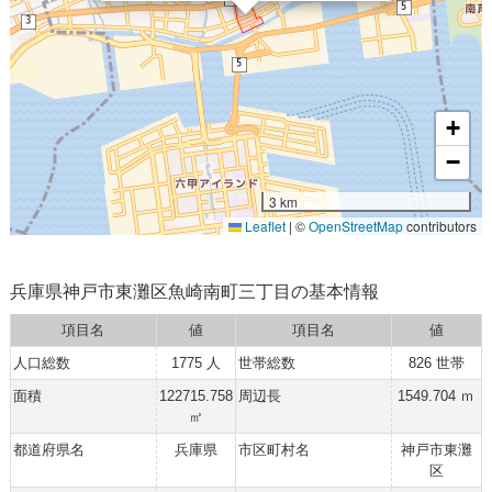
+
−
3 km
Leaflet
|
©
OpenStreetMap
contributors
兵庫県神戸市東灘区魚崎南町三丁目の基本情報
項目名
値
項目名
値
人口総数
1775 人
世帯総数
826 世帯
面積
122715.758
周辺長
1549.704 ｍ
㎡
都道府県名
兵庫県
市区町村名
神戸市東灘
区