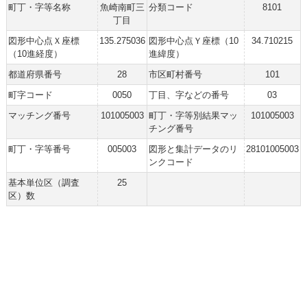
町丁・字等名称
魚崎南町三
分類コード
8101
丁目
図形中心点Ｘ座標
135.275036
図形中心点Ｙ座標（10
34.710215
（10進経度）
進緯度）
都道府県番号
28
市区町村番号
101
町字コード
0050
丁目、字などの番号
03
マッチング番号
101005003
町丁・字等別結果マッ
101005003
チング番号
町丁・字等番号
005003
図形と集計データのリ
28101005003
ンクコード
基本単位区（調査
25
区）数