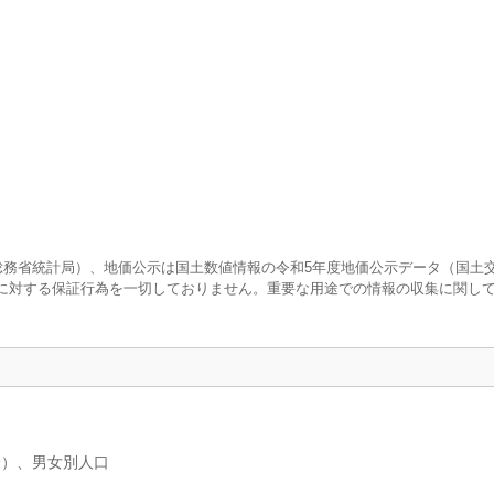
査（総務省統計局）、地価公示は国土数値情報の令和5年度地価公示データ（国土
に対する保証行為を一切しておりません。重要な用途での情報の収集に関し
分）、男女別人口