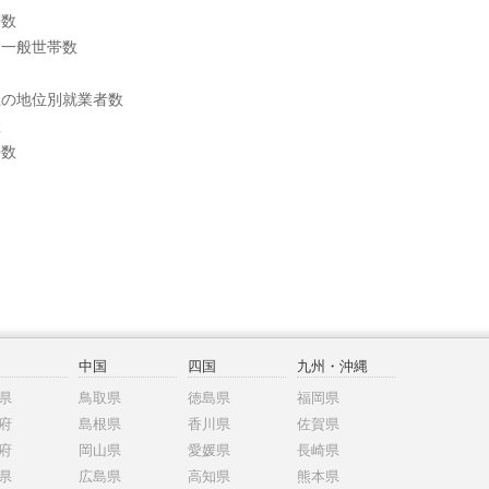
帯数
別一般世帯数
上の地位別就業者数
数
帯数
中国
四国
九州・沖縄
県
鳥取県
徳島県
福岡県
府
島根県
香川県
佐賀県
府
岡山県
愛媛県
長崎県
県
広島県
高知県
熊本県