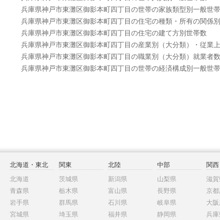
兵庫県神戸市東灘区御影本町四丁目の世帯の家族類型別一般世
兵庫県神戸市東灘区御影本町四丁目の住宅の種類・所有の関係
兵庫県神戸市東灘区御影本町四丁目の住宅の建て方別世帯数
兵庫県神戸市東灘区御影本町四丁目の産業別（大分類）・従業
兵庫県神戸市東灘区御影本町四丁目の職業別（大分類）就業者
兵庫県神戸市東灘区御影本町四丁目の世帯の経済構成別一般世
北海道・東北
関東
北陸
中部
関西
北海道
茨城県
新潟県
山梨県
滋賀
青森県
栃木県
富山県
長野県
京都
岩手県
群馬県
石川県
岐阜県
大阪
宮城県
埼玉県
福井県
静岡県
兵庫