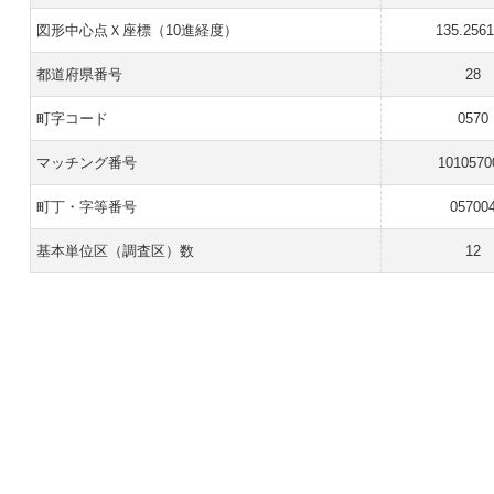
図形中心点Ｘ座標（10進経度）
135.256
都道府県番号
28
町字コード
0570
マッチング番号
1010570
町丁・字等番号
05700
基本単位区（調査区）数
12