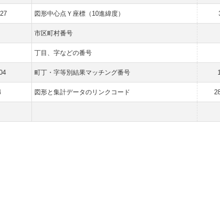
127
図形中心点Ｙ座標（10進緯度）
市区町村番号
丁目、字などの番号
04
町丁・字等別結果マッチング番号
4
図形と集計データのリンクコード
2