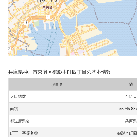
兵庫県神戸市東灘区御影本町四丁目の基本情報
項目名
値
人口総数
432 人
面積
55945.83
都道府県名
兵庫
町丁・字等名称
御影本町