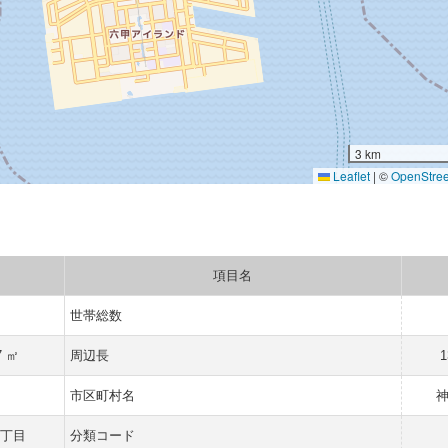
3 km
Leaflet
|
©
OpenStre
項目名
世帯総数
7 ㎡
周辺長
1
県
市区町村名
四丁目
分類コード