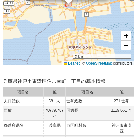
+
−
3 km
Leaflet
|
©
OpenStreetMap
contributors
兵庫県神戸市東灘区住吉南町一丁目の基本情報
項目名
値
項目名
値
人口総数
581 人
世帯総数
271 世帯
面積
70779.767
周辺長
1129.661 ｍ
㎡
都道府県名
兵庫県
市区町村名
神戸市東灘
区