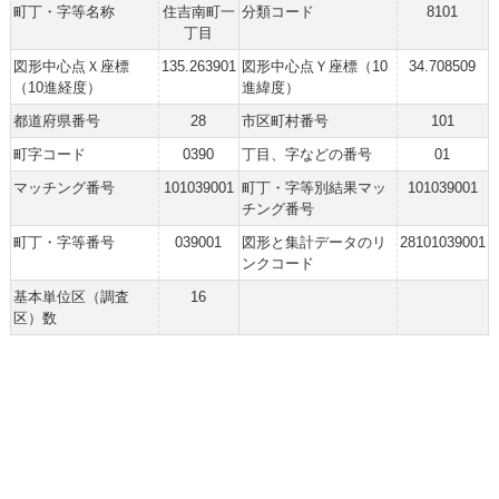
町丁・字等名称
住吉南町一
分類コード
8101
丁目
図形中心点Ｘ座標
135.263901
図形中心点Ｙ座標（10
34.708509
（10進経度）
進緯度）
都道府県番号
28
市区町村番号
101
町字コード
0390
丁目、字などの番号
01
マッチング番号
101039001
町丁・字等別結果マッ
101039001
チング番号
町丁・字等番号
039001
図形と集計データのリ
28101039001
ンクコード
基本単位区（調査
16
区）数