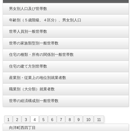
男女別人口及び世帯数
年齢別（５歳階級、４区分）、男女別人口
世帯人員別一般世帯数
世帯の家族類型別一般世帯数
住宅の種類・所有の関係別一般世帯数
住宅の建て方別世帯数
産業別・従業上の地位別就業者数
職業別（大分類）就業者数
世帯の経済構成別一般世帯数
1
2
3
4
5
6
7
8
9
10
11
向洋町西四丁目