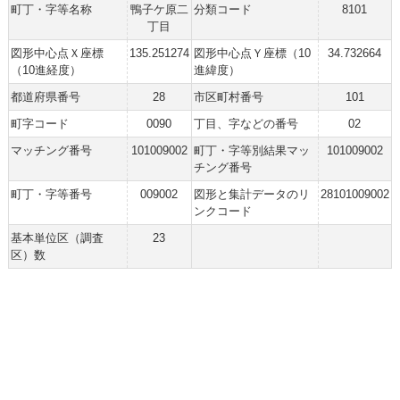
町丁・字等名称
鴨子ケ原二
分類コード
8101
丁目
図形中心点Ｘ座標
135.251274
図形中心点Ｙ座標（10
34.732664
（10進経度）
進緯度）
都道府県番号
28
市区町村番号
101
町字コード
0090
丁目、字などの番号
02
マッチング番号
101009002
町丁・字等別結果マッ
101009002
チング番号
町丁・字等番号
009002
図形と集計データのリ
28101009002
ンクコード
基本単位区（調査
23
区）数