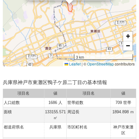
+
−
3 km
Leaflet
|
©
OpenStreetMap
contributors
兵庫県神戸市東灘区鴨子ケ原二丁目の基本情報
項目名
値
項目名
値
人口総数
1686 人
世帯総数
709 世帯
面積
133155.571
周辺長
1894.898 ｍ
㎡
都道府県名
兵庫県
市区町村名
神戸市東灘
区