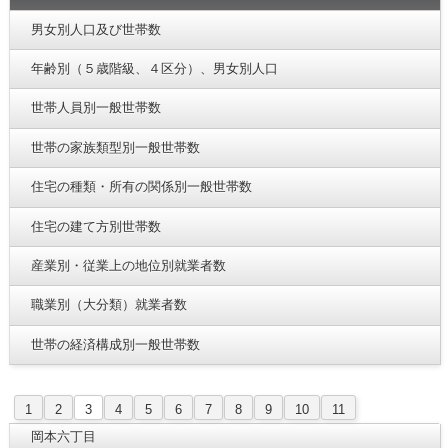
男女別人口及び世帯数
年齢別（５歳階級、４区分）、男女別人口
世帯人員別一般世帯数
世帯の家族類型別一般世帯数
住宅の種類・所有の関係別一般世帯数
住宅の建て方別世帯数
産業別・従業上の地位別就業者数
職業別（大分類）就業者数
世帯の経済構成別一般世帯数
1
2
3
4
5
6
7
8
9
10
11
岡本六丁目