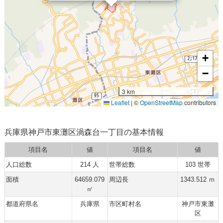
+
−
3 km
Leaflet
|
©
OpenStreetMap
contributors
兵庫県神戸市東灘区渦森台一丁目の基本情報
項目名
値
項目名
値
人口総数
214 人
世帯総数
103 世帯
面積
64659.079
周辺長
1343.512 ｍ
㎡
都道府県名
兵庫県
市区町村名
神戸市東灘
区