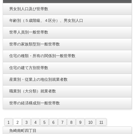
男女別人口及び世帯数
年齢別（５歳階級、４区分）、男女別人口
世帯人員別一般世帯数
世帯の家族類型別一般世帯数
住宅の種類・所有の関係別一般世帯数
住宅の建て方別世帯数
産業別・従業上の地位別就業者数
職業別（大分類）就業者数
世帯の経済構成別一般世帯数
1
2
3
4
5
6
7
8
9
10
11
魚崎南町四丁目