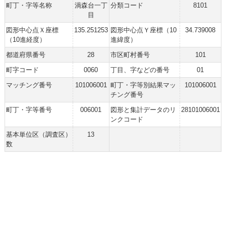
町丁・字等名称
渦森台一丁
分類コード
8101
目
図形中心点Ｘ座標
135.251253
図形中心点Ｙ座標（10
34.739008
（10進経度）
進緯度）
都道府県番号
28
市区町村番号
101
町字コード
0060
丁目、字などの番号
01
マッチング番号
101006001
町丁・字等別結果マッ
101006001
チング番号
町丁・字等番号
006001
図形と集計データのリ
28101006001
ンクコード
基本単位区（調査区）
13
数