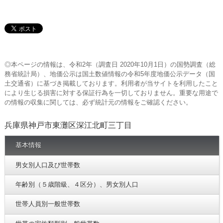
◎本ページの情報は、令和2年（調査日 2020年10月1日）の国勢調査（総
務省統計局）、地価公示は国土数値情報の令和5年度地価公示データ（国
土交通省）に基づき掲載しております。利用者が当サイトを利用したこと
により生じる損害に対する保証行為を一切しておりません。重要な用途で
の情報の収集に関しては、必ず統計元の情報をご確認ください。
兵庫県神戸市東灘区深江北町三丁目
基本情報
男女別人口及び世帯数
年齢別（５歳階級、４区分）、男女別人口
世帯人員別一般世帯数