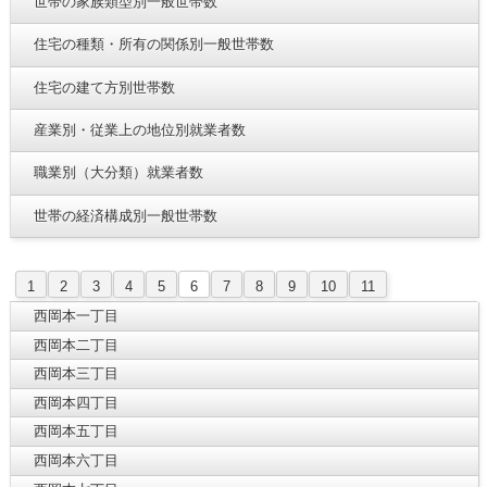
世帯の家族類型別一般世帯数
住宅の種類・所有の関係別一般世帯数
住宅の建て方別世帯数
産業別・従業上の地位別就業者数
職業別（大分類）就業者数
世帯の経済構成別一般世帯数
1
2
3
4
5
6
7
8
9
10
11
西岡本一丁目
西岡本二丁目
西岡本三丁目
西岡本四丁目
西岡本五丁目
西岡本六丁目