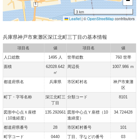
−
3 km
Leaflet
|
©
OpenStreetMap
contributors
兵庫県神戸市東灘区深江北町三丁目の基本情報
項目名
値
項目名
値
人口総数
1495 人
世帯総数
760 世帯
面積
62028.642
周辺長
1007.986 ｍ
㎡
都道府県名
兵庫県
市区町村名
神戸市東灘
区
町丁・字等名称
深江北町三
分類コード
8101
丁目
図形中心点Ｘ座標
135.292661
図形中心点Ｙ座標（10
34.724428
（10進経度）
進緯度）
都道府県番号
28
市区町村番号
101
町字コード
0440
丁目、字などの番号
03