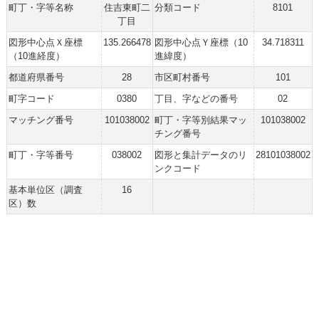
町丁・字等名称
住吉東町二
分類コード
8101
丁目
図形中心点Ｘ座標
135.266478
図形中心点Ｙ座標（10
34.718311
（10進経度）
進緯度）
都道府県番号
28
市区町村番号
101
町字コード
0380
丁目、字などの番号
02
マッチング番号
101038002
町丁・字等別結果マッ
101038002
チング番号
町丁・字等番号
038002
図形と集計データのリ
28101038002
ンクコード
基本単位区（調査
16
区）数