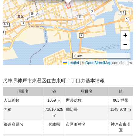
+
−
3 km
Leaflet
|
©
OpenStreetMap
contributors
兵庫県神戸市東灘区住吉東町二丁目の基本情報
項目名
値
項目名
値
人口総数
1859 人
世帯総数
863 世帯
面積
73010.625
周辺長
1149.978 ｍ
㎡
都道府県名
兵庫県
市区町村名
神戸市東灘
区