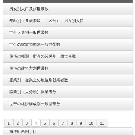
男女別人口及び世帯数
年齢別（５歳階級、４区分）、男女別人口
世帯人員別一般世帯数
世帯の家族類型別一般世帯数
住宅の種類・所有の関係別一般世帯数
住宅の建て方別世帯数
産業別・従業上の地位別就業者数
職業別（大分類）就業者数
世帯の経済構成別一般世帯数
1
2
3
4
5
6
7
8
9
10
11
向洋町西四丁目