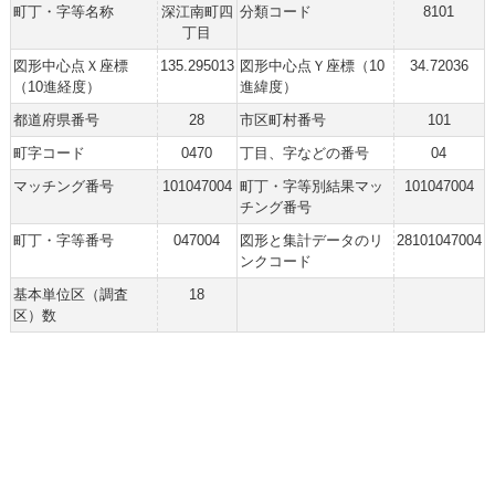
町丁・字等名称
深江南町四
分類コード
8101
丁目
図形中心点Ｘ座標
135.295013
図形中心点Ｙ座標（10
34.72036
（10進経度）
進緯度）
都道府県番号
28
市区町村番号
101
町字コード
0470
丁目、字などの番号
04
マッチング番号
101047004
町丁・字等別結果マッ
101047004
チング番号
町丁・字等番号
047004
図形と集計データのリ
28101047004
ンクコード
基本単位区（調査
18
区）数