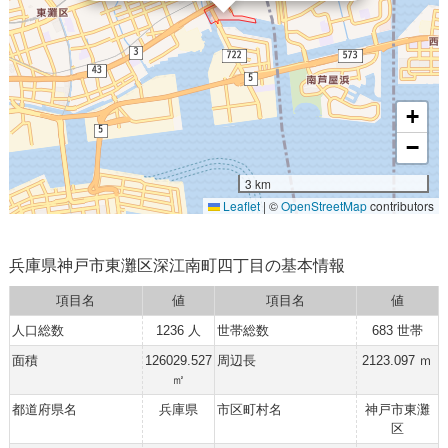
+
−
3 km
Leaflet
|
©
OpenStreetMap
contributors
兵庫県神戸市東灘区深江南町四丁目の基本情報
項目名
値
項目名
値
人口総数
1236 人
世帯総数
683 世帯
面積
126029.527
周辺長
2123.097 ｍ
㎡
都道府県名
兵庫県
市区町村名
神戸市東灘
区