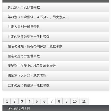
男女別人口及び世帯数
年齢別（５歳階級、４区分）、男女別人口
世帯人員別一般世帯数
世帯の家族類型別一般世帯数
住宅の種類・所有の関係別一般世帯数
住宅の建て方別世帯数
産業別・従業上の地位別就業者数
職業別（大分類）就業者数
世帯の経済構成別一般世帯数
1
2
3
4
5
6
7
8
9
10
11
深江南町四丁目