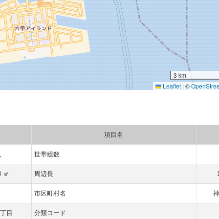
3 km
Leaflet
|
©
OpenStre
項目名
人
世帯総数
8 ㎡
周辺長
県
市区町村名
四丁目
分類コード