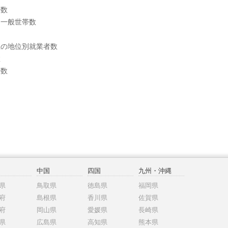
帯数
別一般世帯数
上の地位別就業者数
数
帯数
中国
四国
九州・沖縄
県
鳥取県
徳島県
福岡県
府
島根県
香川県
佐賀県
府
岡山県
愛媛県
長崎県
県
広島県
高知県
熊本県