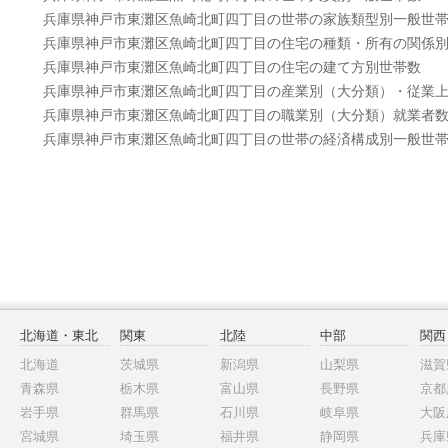
兵庫県神戸市東灘区魚崎北町四丁目の世帯の家族類型別一般世
兵庫県神戸市東灘区魚崎北町四丁目の住宅の種類・所有の関係
兵庫県神戸市東灘区魚崎北町四丁目の住宅の建て方別世帯数
兵庫県神戸市東灘区魚崎北町四丁目の産業別（大分類）・従業
兵庫県神戸市東灘区魚崎北町四丁目の職業別（大分類）就業者
兵庫県神戸市東灘区魚崎北町四丁目の世帯の経済構成別一般世
北海道・東北
関東
北陸
中部
関西
北海道
茨城県
新潟県
山梨県
滋賀
青森県
栃木県
富山県
長野県
京都
岩手県
群馬県
石川県
岐阜県
大阪
宮城県
埼玉県
福井県
静岡県
兵庫