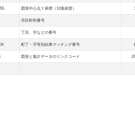
655
図形中心点Ｙ座標（10進緯度）
市区町村番号
丁目、字などの番号
04
町丁・字等別結果マッチング番号
4
図形と集計データのリンクコード
2