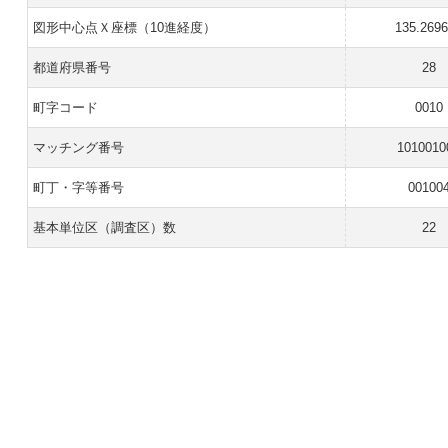
図形中心点Ｘ座標（10進経度）
135.269
都道府県番号
28
町字コード
0010
マッチング番号
1010010
町丁・字等番号
00100
基本単位区（調査区）数
22