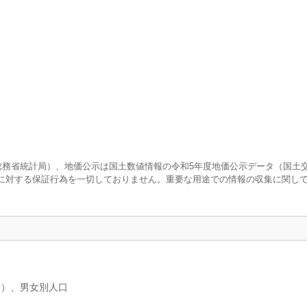
査（総務省統計局）、地価公示は国土数値情報の令和5年度地価公示データ（国土
に対する保証行為を一切しておりません。重要な用途での情報の収集に関し
分）、男女別人口