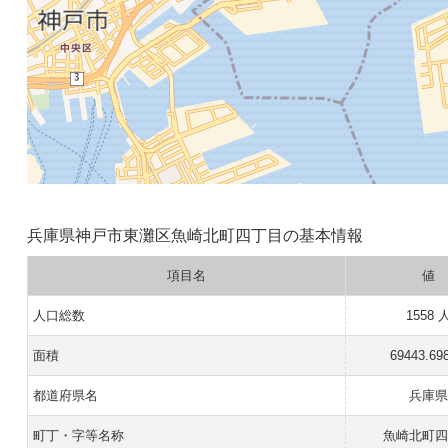
兵庫県神戸市東灘区魚崎北町四丁目の基本情報
項目名
値
人口総数
1558 
面積
69443.69
都道府県名
兵庫
町丁・字等名称
魚崎北町