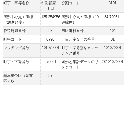
町丁・字等名称
御影郡家一
分類コード
8101
丁目
図形中心点Ｘ座標
135.254956
図形中心点Ｙ座標（10
34.720511
（10進経度）
進緯度）
都道府県番号
28
市区町村番号
101
町字コード
0790
丁目、字などの番号
01
マッチング番号
101079001
町丁・字等別結果マッ
101079001
チング番号
町丁・字等番号
079001
図形と集計データのリ
28101079001
ンクコード
基本単位区（調査
37
区）数