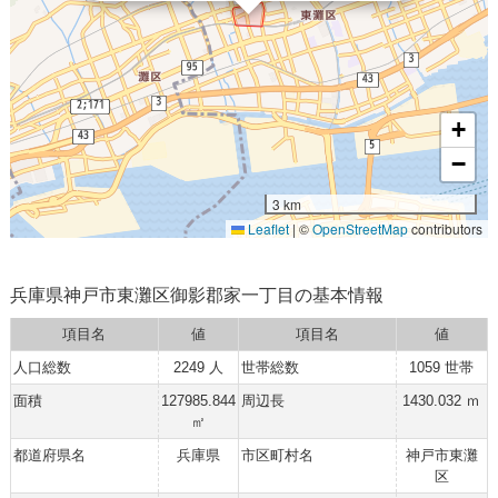
+
−
3 km
Leaflet
|
©
OpenStreetMap
contributors
兵庫県神戸市東灘区御影郡家一丁目の基本情報
項目名
値
項目名
値
人口総数
2249 人
世帯総数
1059 世帯
面積
127985.844
周辺長
1430.032 ｍ
㎡
都道府県名
兵庫県
市区町村名
神戸市東灘
区