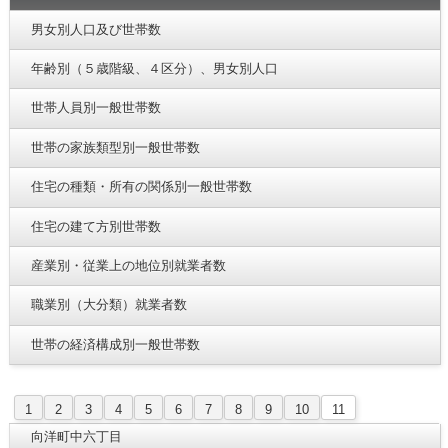
男女別人口及び世帯数
年齢別（５歳階級、４区分）、男女別人口
世帯人員別一般世帯数
世帯の家族類型別一般世帯数
住宅の種類・所有の関係別一般世帯数
住宅の建て方別世帯数
産業別・従業上の地位別就業者数
職業別（大分類）就業者数
世帯の経済構成別一般世帯数
1
2
3
4
5
6
7
8
9
10
11
向洋町中六丁目