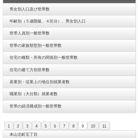
男女別人口及び世帯数
年齢別（５歳階級、４区分）、男女別人口
世帯人員別一般世帯数
世帯の家族類型別一般世帯数
住宅の種類・所有の関係別一般世帯数
住宅の建て方別世帯数
産業別・従業上の地位別就業者数
職業別（大分類）就業者数
世帯の経済構成別一般世帯数
1
2
3
4
5
6
7
8
9
10
11
本山北町五丁目