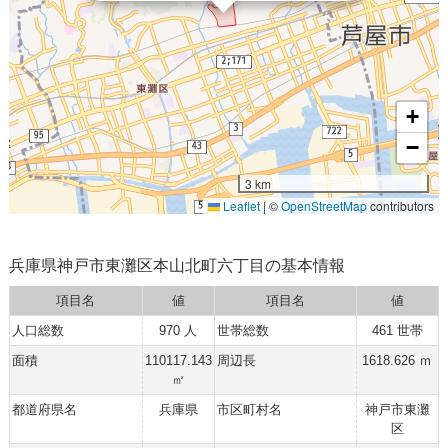
+
−
3 km
Leaflet
|
©
OpenStreetMap
contributors
兵庫県神戸市東灘区本山北町六丁目の基本情報
項目名
値
項目名
値
人口総数
970 人
世帯総数
461 世帯
面積
110117.143
周辺長
1618.626 ｍ
㎡
都道府県名
兵庫県
市区町村名
神戸市東灘
区