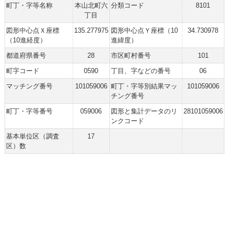
町丁・字等名称
本山北町六
分類コード
8101
丁目
図形中心点Ｘ座標
135.277975
図形中心点Ｙ座標（10
34.730978
（10進経度）
進緯度）
都道府県番号
28
市区町村番号
101
町字コード
0590
丁目、字などの番号
06
マッチング番号
101059006
町丁・字等別結果マッ
101059006
チング番号
町丁・字等番号
059006
図形と集計データのリ
28101059006
ンクコード
基本単位区（調査
17
区）数