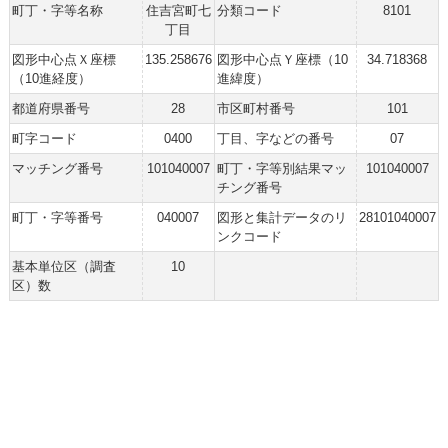
町丁・字等名称
住吉宮町七
分類コード
8101
丁目
図形中心点Ｘ座標
135.258676
図形中心点Ｙ座標（10
34.718368
（10進経度）
進緯度）
都道府県番号
28
市区町村番号
101
町字コード
0400
丁目、字などの番号
07
マッチング番号
101040007
町丁・字等別結果マッ
101040007
チング番号
町丁・字等番号
040007
図形と集計データのリ
28101040007
ンクコード
基本単位区（調査
10
区）数