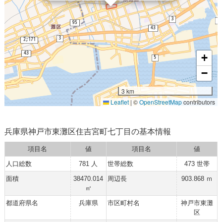
+
−
3 km
Leaflet
|
©
OpenStreetMap
contributors
兵庫県神戸市東灘区住吉宮町七丁目の基本情報
項目名
値
項目名
値
人口総数
781 人
世帯総数
473 世帯
面積
38470.014
周辺長
903.868 ｍ
㎡
都道府県名
兵庫県
市区町村名
神戸市東灘
区