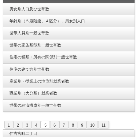
男女別人口及び世帯数
年齢別（５歳階級、４区分）、男女別人口
世帯人員別一般世帯数
世帯の家族類型別一般世帯数
住宅の種類・所有の関係別一般世帯数
住宅の建て方別世帯数
産業別・従業上の地位別就業者数
職業別（大分類）就業者数
世帯の経済構成別一般世帯数
1
2
3
4
5
6
7
8
9
10
11
住吉宮町二丁目