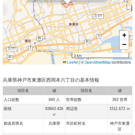
+
−
3 km
Leaflet
|
©
OpenStreetMap
contributors
兵庫県神戸市東灘区西岡本六丁目の基本情報
項目名
値
項目名
値
人口総数
940 人
世帯総数
383 世帯
面積
83843.426
周辺長
1511.672 ｍ
㎡
都道府県名
兵庫県
市区町村名
神戸市東灘
区