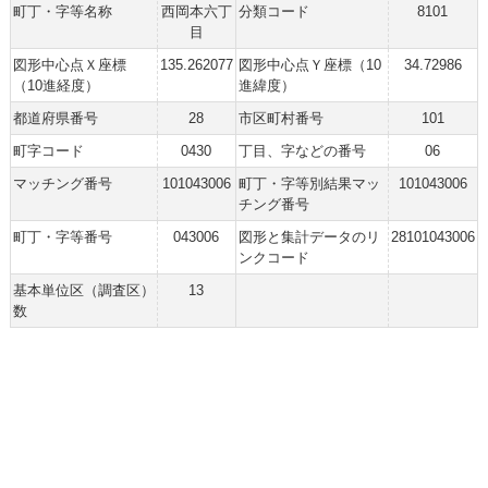
町丁・字等名称
西岡本六丁
分類コード
8101
目
図形中心点Ｘ座標
135.262077
図形中心点Ｙ座標（10
34.72986
（10進経度）
進緯度）
都道府県番号
28
市区町村番号
101
町字コード
0430
丁目、字などの番号
06
マッチング番号
101043006
町丁・字等別結果マッ
101043006
チング番号
町丁・字等番号
043006
図形と集計データのリ
28101043006
ンクコード
基本単位区（調査区）
13
数