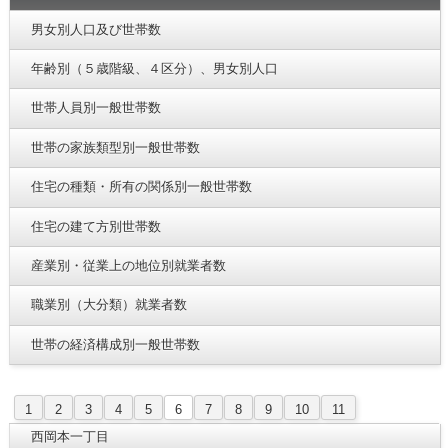
男女別人口及び世帯数
年齢別（５歳階級、４区分）、男女別人口
世帯人員別一般世帯数
世帯の家族類型別一般世帯数
住宅の種類・所有の関係別一般世帯数
住宅の建て方別世帯数
産業別・従業上の地位別就業者数
職業別（大分類）就業者数
世帯の経済構成別一般世帯数
1
2
3
4
5
6
7
8
9
10
11
西岡本一丁目