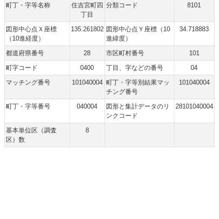
町丁・字等名称
住吉宮町四
分類コード
8101
丁目
図形中心点Ｘ座標
135.261802
図形中心点Ｙ座標（10
34.718883
（10進経度）
進緯度）
都道府県番号
28
市区町村番号
101
町字コード
0400
丁目、字などの番号
04
マッチング番号
101040004
町丁・字等別結果マッ
101040004
チング番号
町丁・字等番号
040004
図形と集計データのリ
28101040004
ンクコード
基本単位区（調査
8
区）数