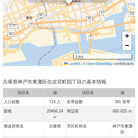
+
−
3 km
Leaflet
|
©
OpenStreetMap
contributors
兵庫県神戸市東灘区住吉宮町四丁目の基本情報
項目名
値
項目名
値
人口総数
714 人
世帯総数
391 世帯
面積
20456.24
周辺長
665.025 ｍ
㎡
都道府県名
兵庫県
市区町村名
神戸市東灘
区