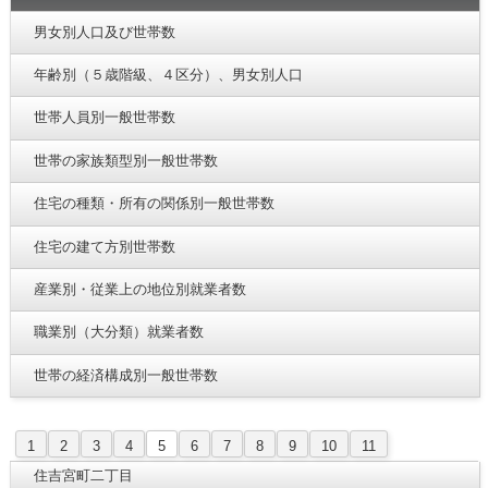
男女別人口及び世帯数
年齢別（５歳階級、４区分）、男女別人口
世帯人員別一般世帯数
世帯の家族類型別一般世帯数
住宅の種類・所有の関係別一般世帯数
住宅の建て方別世帯数
産業別・従業上の地位別就業者数
職業別（大分類）就業者数
世帯の経済構成別一般世帯数
1
2
3
4
5
6
7
8
9
10
11
住吉宮町二丁目