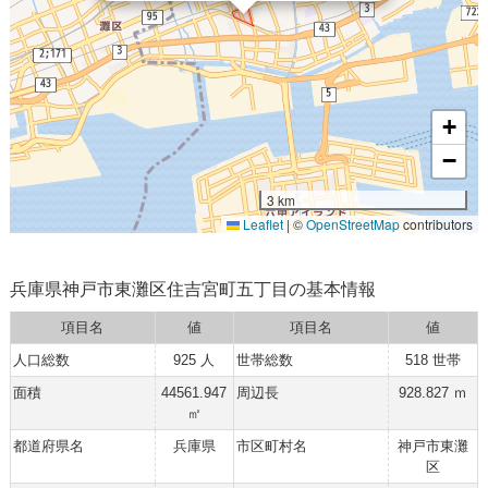
+
−
3 km
Leaflet
|
©
OpenStreetMap
contributors
兵庫県神戸市東灘区住吉宮町五丁目の基本情報
項目名
値
項目名
値
人口総数
925 人
世帯総数
518 世帯
面積
44561.947
周辺長
928.827 ｍ
㎡
都道府県名
兵庫県
市区町村名
神戸市東灘
区