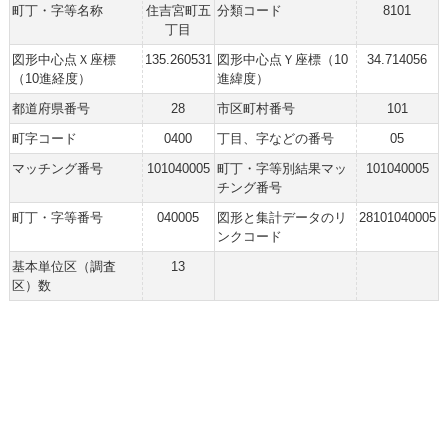
町丁・字等名称
住吉宮町五
分類コード
8101
丁目
図形中心点Ｘ座標
135.260531
図形中心点Ｙ座標（10
34.714056
（10進経度）
進緯度）
都道府県番号
28
市区町村番号
101
町字コード
0400
丁目、字などの番号
05
マッチング番号
101040005
町丁・字等別結果マッ
101040005
チング番号
町丁・字等番号
040005
図形と集計データのリ
28101040005
ンクコード
基本単位区（調査
13
区）数