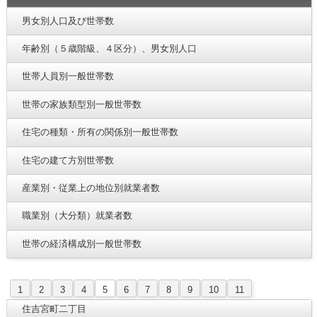
男女別人口及び世帯数
年齢別（５歳階級、４区分）、男女別人口
世帯人員別一般世帯数
世帯の家族類型別一般世帯数
住宅の種類・所有の関係別一般世帯数
住宅の建て方別世帯数
産業別・従業上の地位別就業者数
職業別（大分類）就業者数
世帯の経済構成別一般世帯数
1
2
3
4
5
6
7
8
9
10
11
住吉宮町二丁目