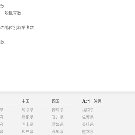
帯数
別一般世帯数
上の地位別就業者数
数
帯数
中国
四国
九州・沖縄
県
鳥取県
徳島県
福岡県
府
島根県
香川県
佐賀県
府
岡山県
愛媛県
長崎県
県
広島県
高知県
熊本県