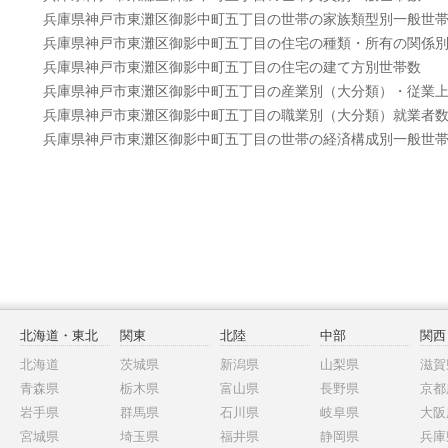
兵庫県神戸市東灘区御影中町五丁目の世帯の家族類型別一般世
兵庫県神戸市東灘区御影中町五丁目の住宅の種類・所有の関係
兵庫県神戸市東灘区御影中町五丁目の住宅の建て方別世帯数
兵庫県神戸市東灘区御影中町五丁目の産業別（大分類）・従業
兵庫県神戸市東灘区御影中町五丁目の職業別（大分類）就業者
兵庫県神戸市東灘区御影中町五丁目の世帯の経済構成別一般世
北海道・東北
関東
北陸
中部
関西
北海道
茨城県
新潟県
山梨県
滋賀
青森県
栃木県
富山県
長野県
京都
岩手県
群馬県
石川県
岐阜県
大阪
宮城県
埼玉県
福井県
静岡県
兵庫