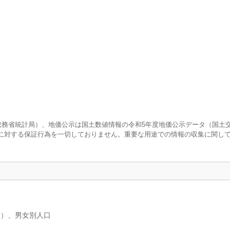
査（総務省統計局）、地価公示は国土数値情報の令和5年度地価公示データ（国土
に対する保証行為を一切しておりません。重要な用途での情報の収集に関し
分）、男女別人口