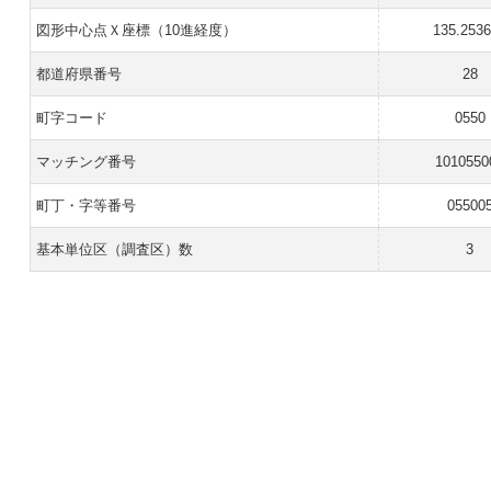
図形中心点Ｘ座標（10進経度）
135.253
都道府県番号
28
町字コード
0550
マッチング番号
1010550
町丁・字等番号
05500
基本単位区（調査区）数
3