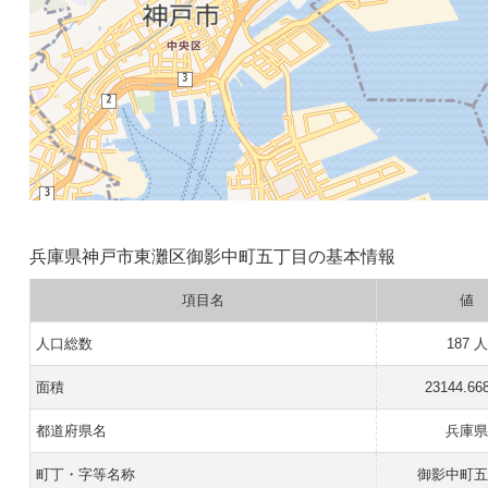
兵庫県神戸市東灘区御影中町五丁目の基本情報
項目名
値
人口総数
187 人
面積
23144.66
都道府県名
兵庫
町丁・字等名称
御影中町