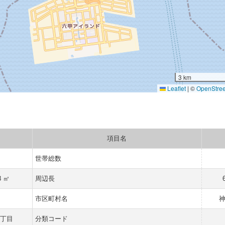
3 km
Leaflet
|
©
OpenStre
項目名
世帯総数
8 ㎡
周辺長
県
市区町村名
五丁目
分類コード