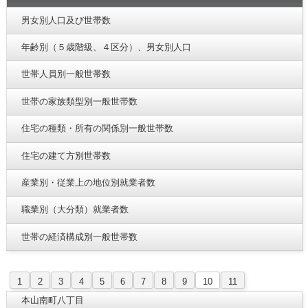
男女別人口及び世帯数
年齢別（５歳階級、４区分）、男女別人口
世帯人員別一般世帯数
世帯の家族類型別一般世帯数
住宅の種類・所有の関係別一般世帯数
住宅の建て方別世帯数
産業別・従業上の地位別就業者数
職業別（大分類）就業者数
世帯の経済構成別一般世帯数
1
2
3
4
5
6
7
8
9
10
11
本山南町八丁目