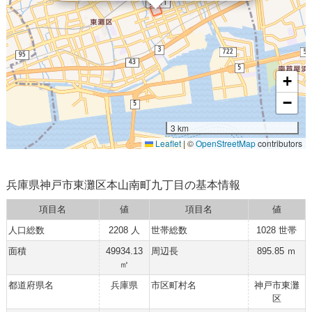
+
−
3 km
Leaflet
|
©
OpenStreetMap
contributors
兵庫県神戸市東灘区本山南町九丁目の基本情報
項目名
値
項目名
値
人口総数
2208 人
世帯総数
1028 世帯
面積
49934.13
周辺長
895.85 ｍ
㎡
都道府県名
兵庫県
市区町村名
神戸市東灘
区