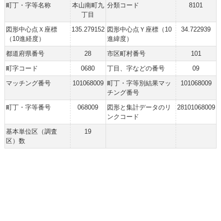
町丁・字等名称
本山南町九
分類コード
8101
丁目
図形中心点Ｘ座標
135.279152
図形中心点Ｙ座標（10
34.722939
（10進経度）
進緯度）
都道府県番号
28
市区町村番号
101
町字コード
0680
丁目、字などの番号
09
マッチング番号
101068009
町丁・字等別結果マッ
101068009
チング番号
町丁・字等番号
068009
図形と集計データのリ
28101068009
ンクコード
基本単位区（調査
19
区）数