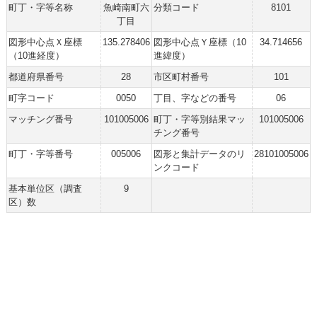
町丁・字等名称
魚崎南町六
分類コード
8101
丁目
図形中心点Ｘ座標
135.278406
図形中心点Ｙ座標（10
34.714656
（10進経度）
進緯度）
都道府県番号
28
市区町村番号
101
町字コード
0050
丁目、字などの番号
06
マッチング番号
101005006
町丁・字等別結果マッ
101005006
チング番号
町丁・字等番号
005006
図形と集計データのリ
28101005006
ンクコード
基本単位区（調査
9
区）数