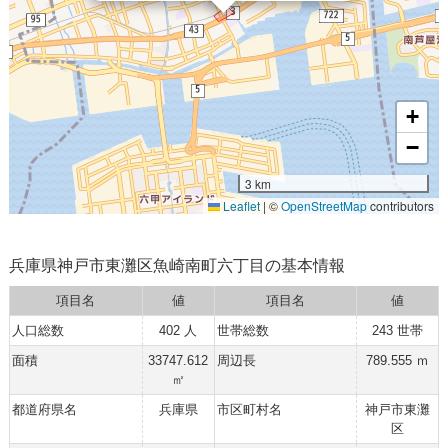
+
−
3 km
Leaflet
|
©
OpenStreetMap
contributors
兵庫県神戸市東灘区魚崎南町六丁目の基本情報
項目名
値
項目名
値
人口総数
402 人
世帯総数
243 世帯
面積
33747.612
周辺長
789.555 ｍ
㎡
都道府県名
兵庫県
市区町村名
神戸市東灘
区