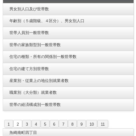
男女別人口及び世帯数
年齢別（５歳階級、４区分）、男女別人口
世帯人員別一般世帯数
世帯の家族類型別一般世帯数
住宅の種類・所有の関係別一般世帯数
住宅の建て方別世帯数
産業別・従業上の地位別就業者数
職業別（大分類）就業者数
世帯の経済構成別一般世帯数
1
2
3
4
5
6
7
8
9
10
11
魚崎南町四丁目