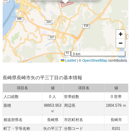
+
−
3 km
Leaflet
|
©
OpenStreetMap
contributors
長崎県長崎市矢の平三丁目の基本情報
項目名
値
項目名
値
人口総数
0 人
世帯総数
0 世帯
面積
98853.953
周辺長
1804.579 ｍ
㎡
都道府県名
長崎県
市区町村名
長崎市
町丁・字等名称
矢の平三丁
分類コード
8101