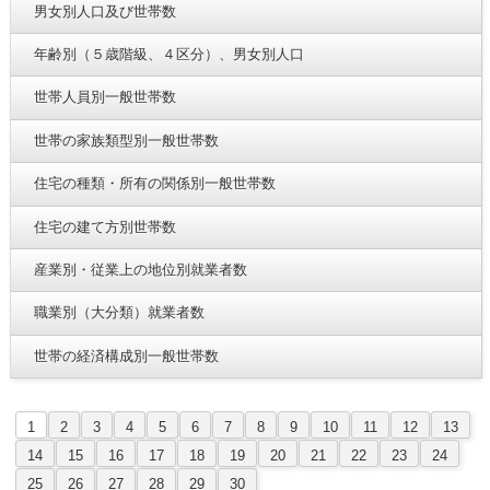
男女別人口及び世帯数
年齢別（５歳階級、４区分）、男女別人口
世帯人員別一般世帯数
世帯の家族類型別一般世帯数
住宅の種類・所有の関係別一般世帯数
住宅の建て方別世帯数
産業別・従業上の地位別就業者数
職業別（大分類）就業者数
世帯の経済構成別一般世帯数
1
2
3
4
5
6
7
8
9
10
11
12
13
14
15
16
17
18
19
20
21
22
23
24
25
26
27
28
29
30