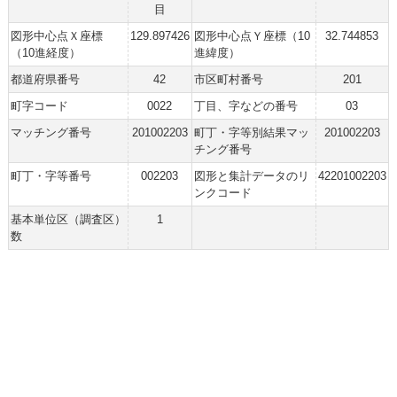
目
図形中心点Ｘ座標
129.897426
図形中心点Ｙ座標（10
32.744853
（10進経度）
進緯度）
都道府県番号
42
市区町村番号
201
町字コード
0022
丁目、字などの番号
03
マッチング番号
201002203
町丁・字等別結果マッ
201002203
チング番号
町丁・字等番号
002203
図形と集計データのリ
42201002203
ンクコード
基本単位区（調査区）
1
数