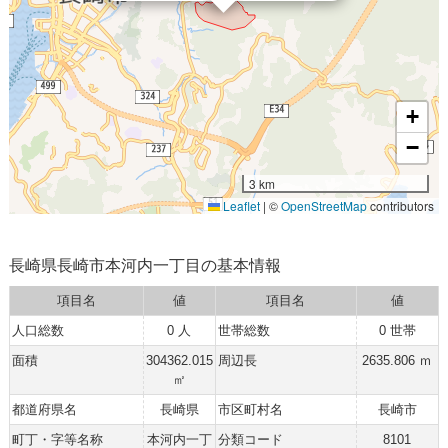
+
−
3 km
Leaflet
|
©
OpenStreetMap
contributors
長崎県長崎市本河内一丁目の基本情報
項目名
値
項目名
値
人口総数
0 人
世帯総数
0 世帯
面積
304362.015
周辺長
2635.806 ｍ
㎡
都道府県名
長崎県
市区町村名
長崎市
町丁・字等名称
本河内一丁
分類コード
8101