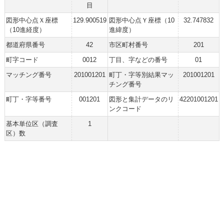
目
図形中心点Ｘ座標
129.900519
図形中心点Ｙ座標（10
32.747832
（10進経度）
進緯度）
都道府県番号
42
市区町村番号
201
町字コード
0012
丁目、字などの番号
01
マッチング番号
201001201
町丁・字等別結果マッ
201001201
チング番号
町丁・字等番号
001201
図形と集計データのリ
42201001201
ンクコード
基本単位区（調査
1
区）数