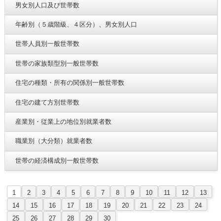
男女別人口及び世帯数
年齢別（５歳階級、４区分）、男女別人口
世帯人員別一般世帯数
世帯の家族類型別一般世帯数
住宅の種類・所有の関係別一般世帯数
住宅の建て方別世帯数
産業別・従業上の地位別就業者数
職業別（大分類）就業者数
世帯の経済構成別一般世帯数
1
2
3
4
5
6
7
8
9
10
11
12
13
14
15
16
17
18
19
20
21
22
23
24
25
26
27
28
29
30