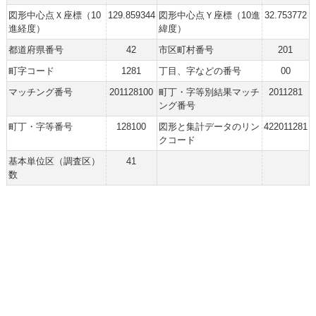
図形中心点Ｘ座標（10
129.859344
図形中心点Ｙ座標（10進
32.753772
進経度）
緯度）
都道府県番号
42
市区町村番号
201
町字コード
1281
丁目、字などの番号
00
マッチング番号
201128100
町丁・字等別結果マッチ
2011281
ング番号
町丁・字等番号
128100
図形と集計データのリン
422011281
クコード
基本単位区（調査区）
41
数