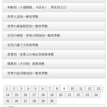
年齢別（５歳階級、４区分）、男女別人口
世帯人員別一般世帯数
世帯の家族類型別一般世帯数
住宅の種類・所有の関係別一般世帯数
住宅の建て方別世帯数
産業別・従業上の地位別就業者数
職業別（大分類）就業者数
世帯の経済構成別一般世帯数
1
2
3
4
5
6
7
8
9
10
11
12
13
14
15
16
17
18
19
20
21
22
23
24
25
26
27
28
29
30