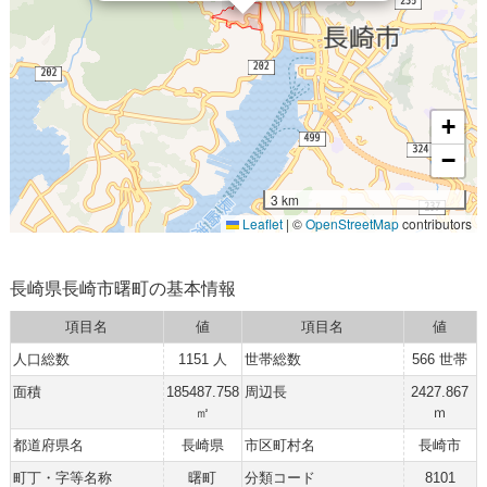
+
−
3 km
Leaflet
|
©
OpenStreetMap
contributors
長崎県長崎市曙町の基本情報
項目名
値
項目名
値
人口総数
1151 人
世帯総数
566 世帯
面積
185487.758
周辺長
2427.867
㎡
ｍ
都道府県名
長崎県
市区町村名
長崎市
町丁・字等名称
曙町
分類コード
8101