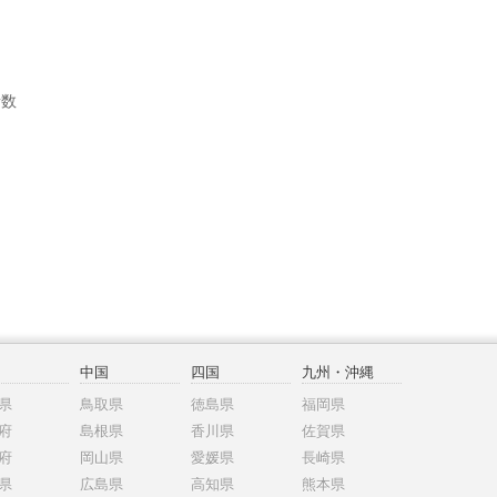
者数
中国
四国
九州・沖縄
県
鳥取県
徳島県
福岡県
府
島根県
香川県
佐賀県
府
岡山県
愛媛県
長崎県
県
広島県
高知県
熊本県