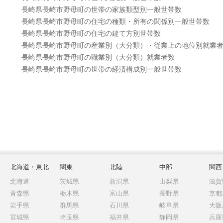
長崎県長崎市野母町の世帯の家族類型別一般世帯数
長崎県長崎市野母町の住宅の種類・所有の関係別一般世帯数
長崎県長崎市野母町の住宅の建て方別世帯数
長崎県長崎市野母町の産業別（大分類）・従業上の地位別就業
長崎県長崎市野母町の職業別（大分類）就業者数
長崎県長崎市野母町の世帯の経済構成別一般世帯数
北海道・東北
関東
北陸
中部
関西
北海道
茨城県
新潟県
山梨県
滋賀
青森県
栃木県
富山県
長野県
京都
岩手県
群馬県
石川県
岐阜県
大阪
宮城県
埼玉県
福井県
静岡県
兵庫