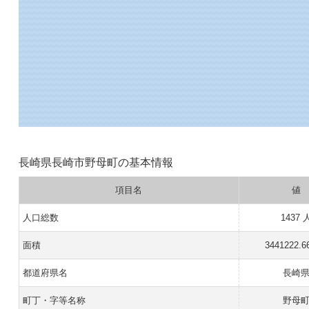
長崎県長崎市野母町の基本情報
項目名
値
人口総数
1437 
面積
3441222.6
都道府県名
長崎
町丁・字等名称
野母