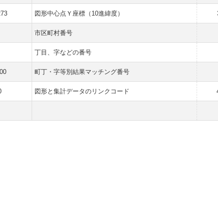
273
図形中心点Ｙ座標（10進緯度）
市区町村番号
丁目、字などの番号
00
町丁・字等別結果マッチング番号
0
図形と集計データのリンクコード