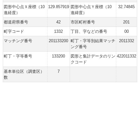
図形中心点Ｘ座標（10
129.857919
図形中心点Ｙ座標（10
32.74845
進経度）
進緯度）
都道府県番号
42
市区町村番号
201
町字コード
1332
丁目、字などの番号
00
マッチング番号
201133200
町丁・字等別結果マッチ
2011332
ング番号
町丁・字等番号
133200
図形と集計データのリン
422011332
クコード
基本単位区（調査区）
7
数