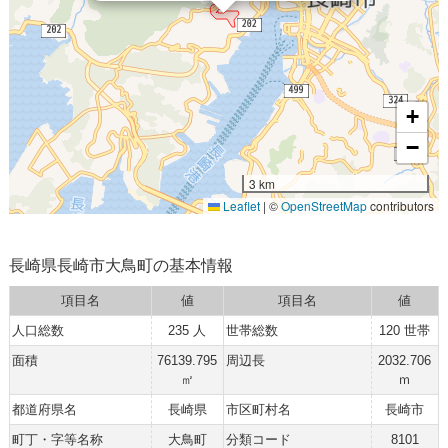
+
−
3 km
Leaflet
|
©
OpenStreetMap
contributors
長崎県長崎市大鳥町の基本情報
項目名
値
項目名
値
人口総数
235 人
世帯総数
120 世帯
面積
76139.795
周辺長
2032.706
㎡
ｍ
都道府県名
長崎県
市区町村名
長崎市
町丁・字等名称
大鳥町
分類コード
8101