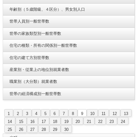
年齢別（５歳階級、４区分）、男女別人口
世帯人員別一般世帯数
世帯の家族類型別一般世帯数
住宅の種類・所有の関係別一般世帯数
住宅の建て方別世帯数
産業別・従業上の地位別就業者数
職業別（大分類）就業者数
世帯の経済構成別一般世帯数
1
2
3
4
5
6
7
8
9
10
11
12
13
14
15
16
17
18
19
20
21
22
23
24
25
26
27
28
29
30