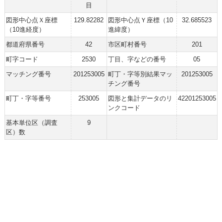
目
図形中心点Ｘ座標
129.82282
図形中心点Ｙ座標（10
32.685523
（10進経度）
進緯度）
都道府県番号
42
市区町村番号
201
町字コード
2530
丁目、字などの番号
05
マッチング番号
201253005
町丁・字等別結果マッ
201253005
チング番号
町丁・字等番号
253005
図形と集計データのリ
42201253005
ンクコード
基本単位区（調査
9
区）数