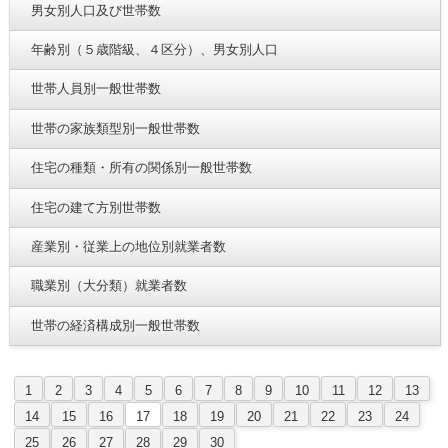
男女別人口及び世帯数
年齢別（５歳階級、４区分）、男女別人口
世帯人員別一般世帯数
世帯の家族類型別一般世帯数
住宅の種類・所有の関係別一般世帯数
住宅の建て方別世帯数
産業別・従業上の地位別就業者数
職業別（大分類）就業者数
世帯の経済構成別一般世帯数
1
2
3
4
5
6
7
8
9
10
11
12
13
14
15
16
17
18
19
20
21
22
23
24
25
26
27
28
29
30