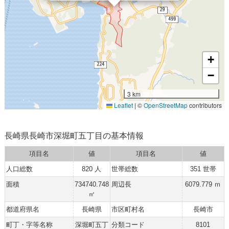
+
−
3 km
Leaflet
|
©
OpenStreetMap
contributors
長崎県長崎市深堀町五丁目の基本情報
項目名
値
項目名
値
人口総数
820 人
世帯総数
351 世帯
面積
734740.748
周辺長
6079.779 ｍ
㎡
都道府県名
長崎県
市区町村名
長崎市
町丁・字等名称
深堀町五丁
分類コード
8101