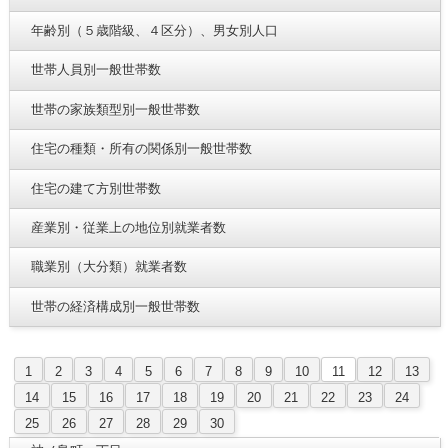
年齢別（５歳階級、４区分）、男女別人口
世帯人員別一般世帯数
世帯の家族類型別一般世帯数
住宅の種類・所有の関係別一般世帯数
住宅の建て方別世帯数
産業別・従業上の地位別就業者数
職業別（大分類）就業者数
世帯の経済構成別一般世帯数
1
2
3
4
5
6
7
8
9
10
11
12
13
14
15
16
17
18
19
20
21
22
23
24
25
26
27
28
29
30