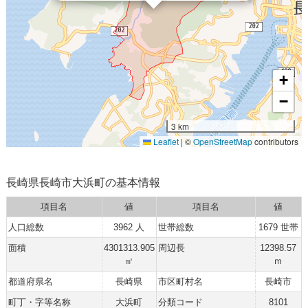
+
−
3 km
Leaflet
|
©
OpenStreetMap
contributors
長崎県長崎市大浜町の基本情報
項目名
値
項目名
値
人口総数
3962 人
世帯総数
1679 世帯
面積
4301313.905
周辺長
12398.57
㎡
ｍ
都道府県名
長崎県
市区町村名
長崎市
町丁・字等名称
大浜町
分類コード
8101