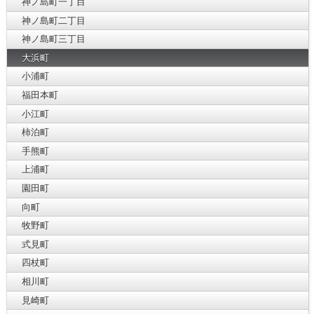
神ノ島町一丁目
神ノ島町二丁目
神ノ島町三丁目
大浜町
小浦町
福田本町
小江町
柿泊町
手熊町
上浦町
園田町
向町
牧野町
式見町
四杖町
相川町
見崎町