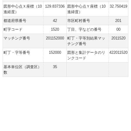
図形中心点Ｘ座標（10
129.837336
図形中心点Ｙ座標（10
32.750419
進経度）
進緯度）
都道府県番号
42
市区町村番号
201
町字コード
1520
丁目、字などの番号
00
マッチング番号
201152000
町丁・字等別結果マッ
2011520
チング番号
町丁・字等番号
152000
図形と集計データのリ
422011520
ンクコード
基本単位区（調査区）
35
数