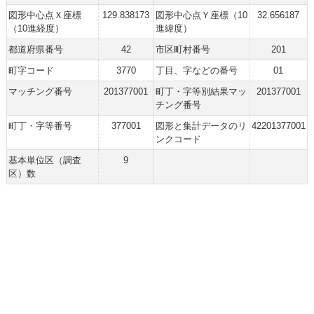
図形中心点Ｘ座標
129.838173
図形中心点Ｙ座標（10
32.656187
（10進経度）
進緯度）
都道府県番号
42
市区町村番号
201
町字コード
3770
丁目、字などの番号
01
マッチング番号
201377001
町丁・字等別結果マッ
201377001
チング番号
町丁・字等番号
377001
図形と集計データのリ
42201377001
ンクコード
基本単位区（調査
9
区）数