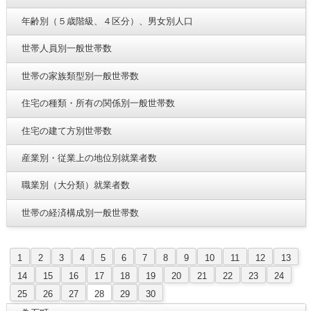
年齢別（５歳階級、４区分）、男女別人口
世帯人員別一般世帯数
世帯の家族類型別一般世帯数
住宅の種類・所有の関係別一般世帯数
住宅の建て方別世帯数
産業別・従業上の地位別就業者数
職業別（大分類）就業者数
世帯の経済構成別一般世帯数
1
2
3
4
5
6
7
8
9
10
11
12
13
14
15
16
17
18
19
20
21
22
23
24
25
26
27
28
29
30