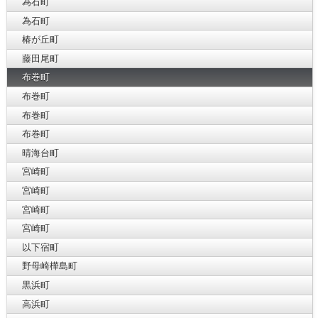
為石町
為石町
椿が丘町
藤田尾町
布巻町
布巻町
布巻町
布巻町
晴海台町
宮崎町
宮崎町
宮崎町
宮崎町
以下宿町
野母崎樺島町
黒浜町
高浜町