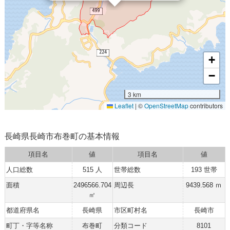
+
−
3 km
Leaflet
|
©
OpenStreetMap
contributors
長崎県長崎市布巻町の基本情報
項目名
値
項目名
値
人口総数
515 人
世帯総数
193 世帯
面積
2496566.704
周辺長
9439.568 ｍ
㎡
都道府県名
長崎県
市区町村名
長崎市
町丁・字等名称
布巻町
分類コード
8101