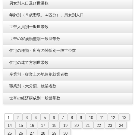
男女別人口及び世帯数
年齢別（５歳階級、４区分）、男女別人口
世帯人員別一般世帯数
世帯の家族類型別一般世帯数
住宅の種類・所有の関係別一般世帯数
住宅の建て方別世帯数
産業別・従業上の地位別就業者数
職業別（大分類）就業者数
世帯の経済構成別一般世帯数
1
2
3
4
5
6
7
8
9
10
11
12
13
14
15
16
17
18
19
20
21
22
23
24
25
26
27
28
29
30