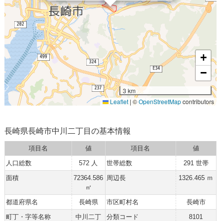
+
−
3 km
Leaflet
|
©
OpenStreetMap
contributors
長崎県長崎市中川二丁目の基本情報
項目名
値
項目名
値
人口総数
572 人
世帯総数
291 世帯
面積
72364.586
周辺長
1326.465 ｍ
㎡
都道府県名
長崎県
市区町村名
長崎市
町丁・字等名称
中川二丁
分類コード
8101