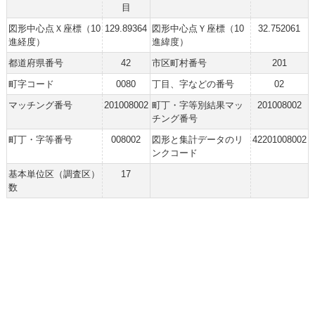
目
図形中心点Ｘ座標（10
129.89364
図形中心点Ｙ座標（10
32.752061
進経度）
進緯度）
都道府県番号
42
市区町村番号
201
町字コード
0080
丁目、字などの番号
02
マッチング番号
201008002
町丁・字等別結果マッ
201008002
チング番号
町丁・字等番号
008002
図形と集計データのリ
42201008002
ンクコード
基本単位区（調査区）
17
数