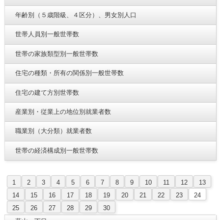
年齢別（５歳階級、４区分）、男女別人口
世帯人員別一般世帯数
世帯の家族類型別一般世帯数
住宅の種類・所有の関係別一般世帯数
住宅の建て方別世帯数
産業別・従業上の地位別就業者数
職業別（大分類）就業者数
世帯の経済構成別一般世帯数
1
2
3
4
5
6
7
8
9
10
11
12
13
14
15
16
17
18
19
20
21
22
23
24
25
26
27
28
29
30