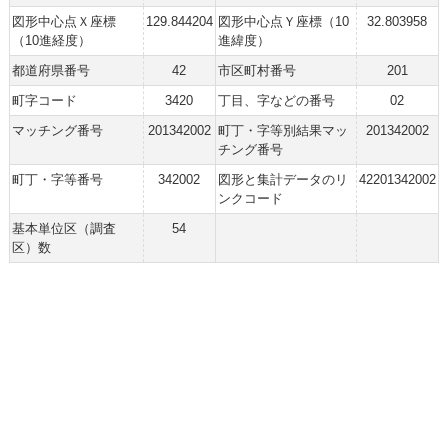
図形中心点Ｘ座標
129.844204
図形中心点Ｙ座標（10
32.803958
（10進経度）
進緯度）
都道府県番号
42
市区町村番号
201
町字コード
3420
丁目、字などの番号
02
マッチング番号
201342002
町丁・字等別結果マッ
201342002
チング番号
町丁・字等番号
342002
図形と集計データのリ
42201342002
ンクコード
基本単位区（調査
54
区）数