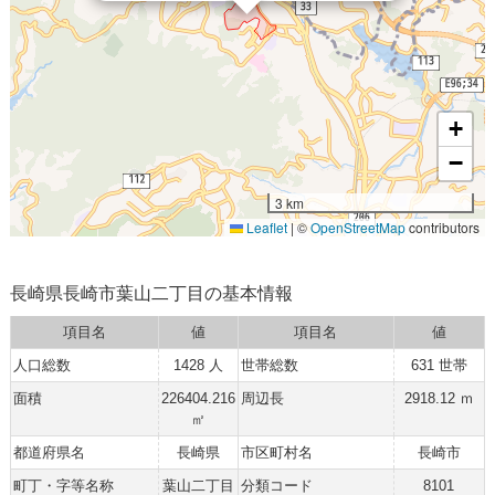
+
−
3 km
Leaflet
|
©
OpenStreetMap
contributors
長崎県長崎市葉山二丁目の基本情報
項目名
値
項目名
値
人口総数
1428 人
世帯総数
631 世帯
面積
226404.216
周辺長
2918.12 ｍ
㎡
都道府県名
長崎県
市区町村名
長崎市
町丁・字等名称
葉山二丁目
分類コード
8101