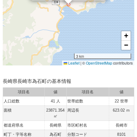
+
−
3 km
Leaflet
|
©
OpenStreetMap
contributors
長崎県長崎市為石町の基本情報
項目名
値
項目名
値
人口総数
41 人
世帯総数
22 世帯
面積
23871.354
周辺長
623.02 ｍ
㎡
都道府県名
長崎県
市区町村名
長崎市
町丁・字等名称
為石町
分類コード
8101