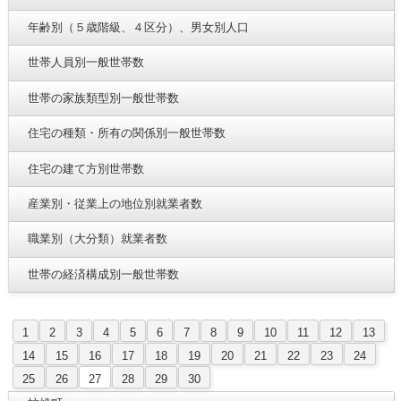
年齢別（５歳階級、４区分）、男女別人口
世帯人員別一般世帯数
世帯の家族類型別一般世帯数
住宅の種類・所有の関係別一般世帯数
住宅の建て方別世帯数
産業別・従業上の地位別就業者数
職業別（大分類）就業者数
世帯の経済構成別一般世帯数
1
2
3
4
5
6
7
8
9
10
11
12
13
14
15
16
17
18
19
20
21
22
23
24
25
26
27
28
29
30