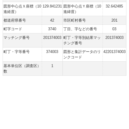
図形中心点Ｘ座標（10
129.841231
図形中心点Ｙ座標（10
32.642485
進経度）
進緯度）
都道府県番号
42
市区町村番号
201
町字コード
3740
丁目、字などの番号
03
マッチング番号
201374003
町丁・字等別結果マッ
201374003
チング番号
町丁・字等番号
374003
図形と集計データのリ
42201374003
ンクコード
基本単位区（調査区）
1
数