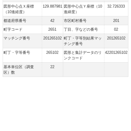
図形中心点Ｘ座標
129.887981
図形中心点Ｙ座標（10
32.726333
（10進経度）
進緯度）
都道府県番号
42
市区町村番号
201
町字コード
2651
丁目、字などの番号
02
マッチング番号
201265102
町丁・字等別結果マッ
201265102
チング番号
町丁・字等番号
265102
図形と集計データのリ
42201265102
ンクコード
基本単位区（調査
22
区）数