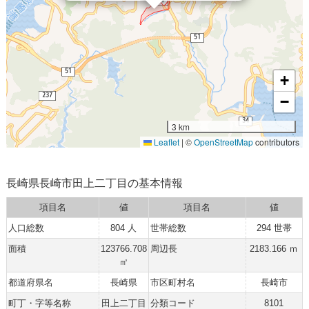
+
−
3 km
Leaflet
|
©
OpenStreetMap
contributors
長崎県長崎市田上二丁目の基本情報
項目名
値
項目名
値
人口総数
804 人
世帯総数
294 世帯
面積
123766.708
周辺長
2183.166 ｍ
㎡
都道府県名
長崎県
市区町村名
長崎市
町丁・字等名称
田上二丁目
分類コード
8101