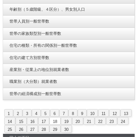
年齢別（５歳階級、４区分）、男女別人口
世帯人員別一般世帯数
世帯の家族類型別一般世帯数
住宅の種類・所有の関係別一般世帯数
住宅の建て方別世帯数
産業別・従業上の地位別就業者数
職業別（大分類）就業者数
世帯の経済構成別一般世帯数
1
2
3
4
5
6
7
8
9
10
11
12
13
14
15
16
17
18
19
20
21
22
23
24
25
26
27
28
29
30