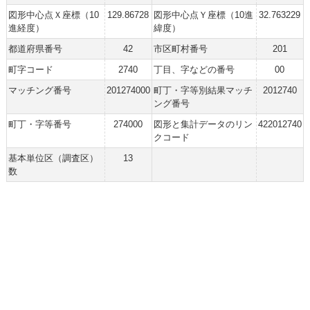
図形中心点Ｘ座標（10
129.86728
図形中心点Ｙ座標（10進
32.763229
進経度）
緯度）
都道府県番号
42
市区町村番号
201
町字コード
2740
丁目、字などの番号
00
マッチング番号
201274000
町丁・字等別結果マッチ
2012740
ング番号
町丁・字等番号
274000
図形と集計データのリン
422012740
クコード
基本単位区（調査区）
13
数