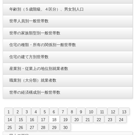
年齢別（５歳階級、４区分）、男女別人口
世帯人員別一般世帯数
世帯の家族類型別一般世帯数
住宅の種類・所有の関係別一般世帯数
住宅の建て方別世帯数
産業別・従業上の地位別就業者数
職業別（大分類）就業者数
世帯の経済構成別一般世帯数
1
2
3
4
5
6
7
8
9
10
11
12
13
14
15
16
17
18
19
20
21
22
23
24
25
26
27
28
29
30