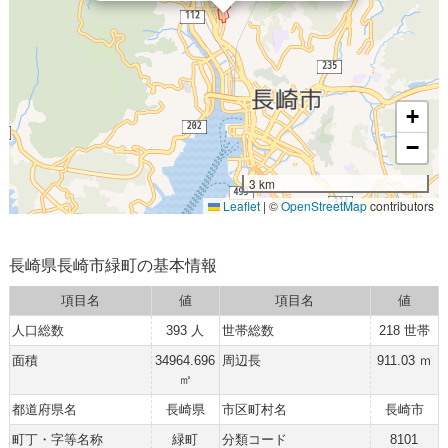
+
−
3 km
Leaflet
|
©
OpenStreetMap
contributors
長崎県長崎市緑町の基本情報
項目名
値
項目名
値
人口総数
393 人
世帯総数
218 世帯
面積
34964.696
周辺長
911.03 ｍ
㎡
都道府県名
長崎県
市区町村名
長崎市
町丁・字等名称
緑町
分類コード
8101