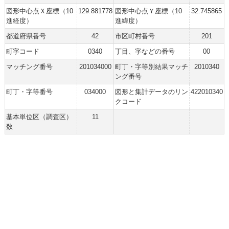
図形中心点Ｘ座標（10
129.881778
図形中心点Ｙ座標（10
32.745865
進経度）
進緯度）
都道府県番号
42
市区町村番号
201
町字コード
0340
丁目、字などの番号
00
マッチング番号
201034000
町丁・字等別結果マッチ
2010340
ング番号
町丁・字等番号
034000
図形と集計データのリン
422010340
クコード
基本単位区（調査区）
11
数