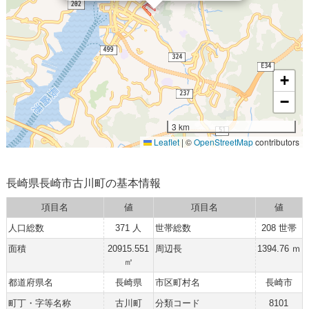
+
−
3 km
Leaflet
|
©
OpenStreetMap
contributors
長崎県長崎市古川町の基本情報
項目名
値
項目名
値
人口総数
371 人
世帯総数
208 世帯
面積
20915.551
周辺長
1394.76 ｍ
㎡
都道府県名
長崎県
市区町村名
長崎市
町丁・字等名称
古川町
分類コード
8101