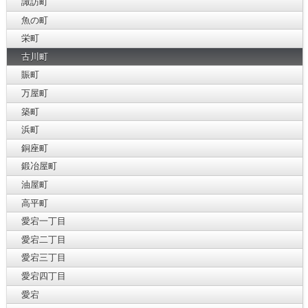
諏訪町
魚の町
栄町
古川町
賑町
万屋町
築町
浜町
銅座町
鍛冶屋町
油屋町
高平町
愛宕一丁目
愛宕二丁目
愛宕三丁目
愛宕四丁目
愛宕