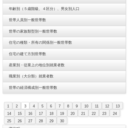
年齢別（５歳階級、４区分）、男女別人口
世帯人員別一般世帯数
世帯の家族類型別一般世帯数
住宅の種類・所有の関係別一般世帯数
住宅の建て方別世帯数
産業別・従業上の地位別就業者数
職業別（大分類）就業者数
世帯の経済構成別一般世帯数
1
2
3
4
5
6
7
8
9
10
11
12
13
14
15
16
17
18
19
20
21
22
23
24
25
26
27
28
29
30