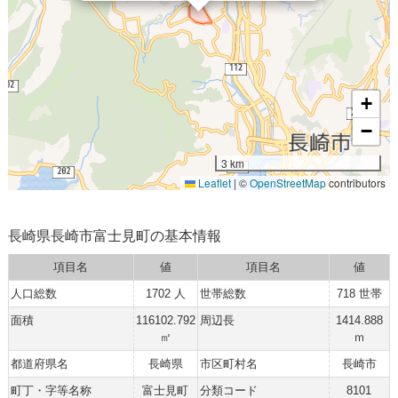
+
−
3 km
Leaflet
|
©
OpenStreetMap
contributors
長崎県長崎市富士見町の基本情報
項目名
値
項目名
値
人口総数
1702 人
世帯総数
718 世帯
面積
116102.792
周辺長
1414.888
㎡
ｍ
都道府県名
長崎県
市区町村名
長崎市
町丁・字等名称
富士見町
分類コード
8101