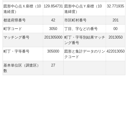
図形中心点Ｘ座標（10
129.854731
図形中心点Ｙ座標（10
32.771935
進経度）
進緯度）
都道府県番号
42
市区町村番号
201
町字コード
3050
丁目、字などの番号
00
マッチング番号
201305000
町丁・字等別結果マッチ
2013050
ング番号
町丁・字等番号
305000
図形と集計データのリン
422013050
クコード
基本単位区（調査区）
27
数