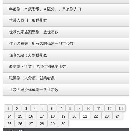
年齢別（５歳階級、４区分）、男女別人口
世帯人員別一般世帯数
世帯の家族類型別一般世帯数
住宅の種類・所有の関係別一般世帯数
住宅の建て方別世帯数
産業別・従業上の地位別就業者数
職業別（大分類）就業者数
世帯の経済構成別一般世帯数
1
2
3
4
5
6
7
8
9
10
11
12
13
14
15
16
17
18
19
20
21
22
23
24
25
26
27
28
29
30