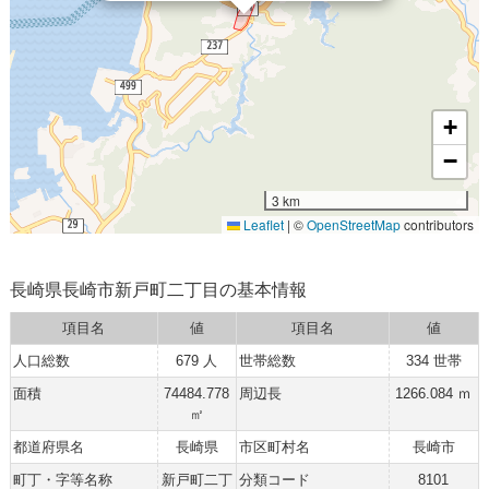
+
−
3 km
Leaflet
|
©
OpenStreetMap
contributors
長崎県長崎市新戸町二丁目の基本情報
項目名
値
項目名
値
人口総数
679 人
世帯総数
334 世帯
面積
74484.778
周辺長
1266.084 ｍ
㎡
都道府県名
長崎県
市区町村名
長崎市
町丁・字等名称
新戸町二丁
分類コード
8101