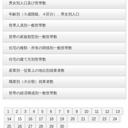
男女別人口及び世帯数
年齢別（５歳階級、４区分）、男女別人口
世帯人員別一般世帯数
世帯の家族類型別一般世帯数
住宅の種類・所有の関係別一般世帯数
住宅の建て方別世帯数
産業別・従業上の地位別就業者数
職業別（大分類）就業者数
世帯の経済構成別一般世帯数
1
2
3
4
5
6
7
8
9
10
11
12
13
14
15
16
17
18
19
20
21
22
23
24
25
26
27
28
29
30