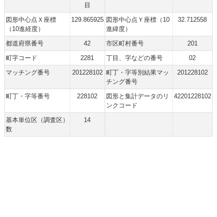
目
図形中心点Ｘ座標
129.865925
図形中心点Ｙ座標（10
32.712558
（10進経度）
進緯度）
都道府県番号
42
市区町村番号
201
町字コード
2281
丁目、字などの番号
02
マッチング番号
201228102
町丁・字等別結果マッ
201228102
チング番号
町丁・字等番号
228102
図形と集計データのリ
42201228102
ンクコード
基本単位区（調査区）
14
数