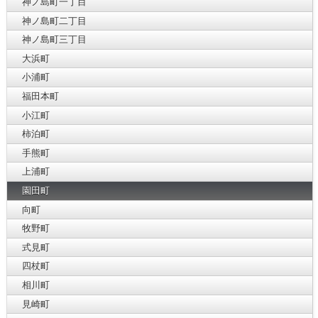
神ノ島町一丁目
神ノ島町二丁目
神ノ島町三丁目
大浜町
小浦町
福田本町
小江町
柿泊町
手熊町
上浦町
園田町
向町
牧野町
式見町
四杖町
相川町
見崎町