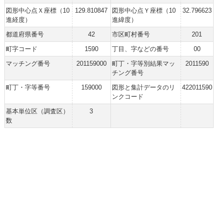
図形中心点Ｘ座標（10
129.810847
図形中心点Ｙ座標（10
32.796623
進経度）
進緯度）
都道府県番号
42
市区町村番号
201
町字コード
1590
丁目、字などの番号
00
マッチング番号
201159000
町丁・字等別結果マッ
2011590
チング番号
町丁・字等番号
159000
図形と集計データのリ
422011590
ンクコード
基本単位区（調査区）
3
数