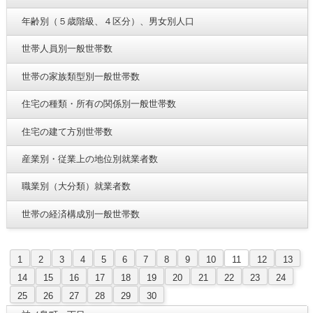
年齢別（５歳階級、４区分）、男女別人口
世帯人員別一般世帯数
世帯の家族類型別一般世帯数
住宅の種類・所有の関係別一般世帯数
住宅の建て方別世帯数
産業別・従業上の地位別就業者数
職業別（大分類）就業者数
世帯の経済構成別一般世帯数
1
2
3
4
5
6
7
8
9
10
11
12
13
14
15
16
17
18
19
20
21
22
23
24
25
26
27
28
29
30