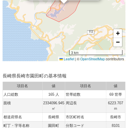
+
−
3 km
Leaflet
|
©
OpenStreetMap
contributors
長崎県長崎市園田町の基本情報
項目名
値
項目名
値
人口総数
165 人
世帯総数
69 世帯
面積
2334096.945
周辺長
6223.707
㎡
ｍ
都道府県名
長崎県
市区町村名
長崎市
町丁・字等名称
園田町
分類コード
8101