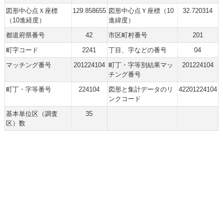
図形中心点Ｘ座標
129.858655
図形中心点Ｙ座標（10
32.720314
（10進経度）
進緯度）
都道府県番号
42
市区町村番号
201
町字コード
2241
丁目、字などの番号
04
マッチング番号
201224104
町丁・字等別結果マッ
201224104
チング番号
町丁・字等番号
224104
図形と集計データのリ
42201224104
ンクコード
基本単位区（調査
35
区）数