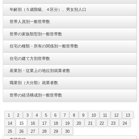
年齢別（５歳階級、４区分）、男女別人口
世帯人員別一般世帯数
世帯の家族類型別一般世帯数
住宅の種類・所有の関係別一般世帯数
住宅の建て方別世帯数
産業別・従業上の地位別就業者数
職業別（大分類）就業者数
世帯の経済構成別一般世帯数
1
2
3
4
5
6
7
8
9
10
11
12
13
14
15
16
17
18
19
20
21
22
23
24
25
26
27
28
29
30