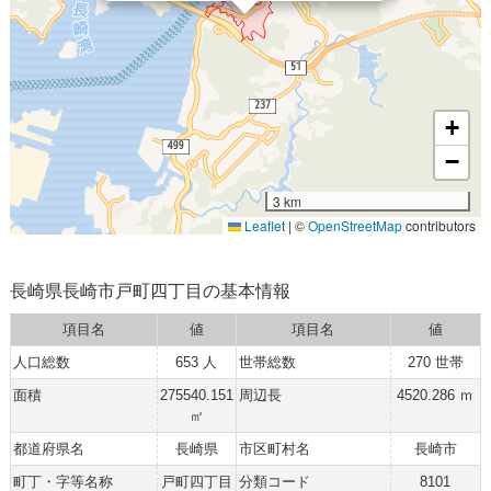
+
−
3 km
Leaflet
|
©
OpenStreetMap
contributors
長崎県長崎市戸町四丁目の基本情報
項目名
値
項目名
値
人口総数
653 人
世帯総数
270 世帯
面積
275540.151
周辺長
4520.286 ｍ
㎡
都道府県名
長崎県
市区町村名
長崎市
町丁・字等名称
戸町四丁目
分類コード
8101