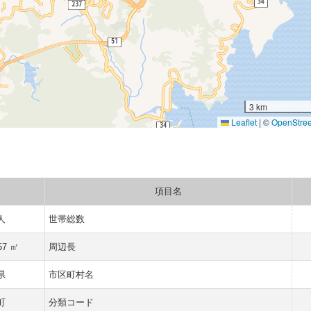
3 km
Leaflet
|
©
OpenStre
項目名
 人
世帯総数
57 ㎡
周辺長
県
市区町村名
町
分類コード