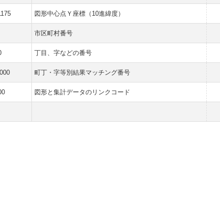
1175
図形中心点Ｙ座標（10進緯度）
市区町村番号
0
丁目、字などの番号
000
町丁・字等別結果マッチング番号
00
図形と集計データのリンクコード