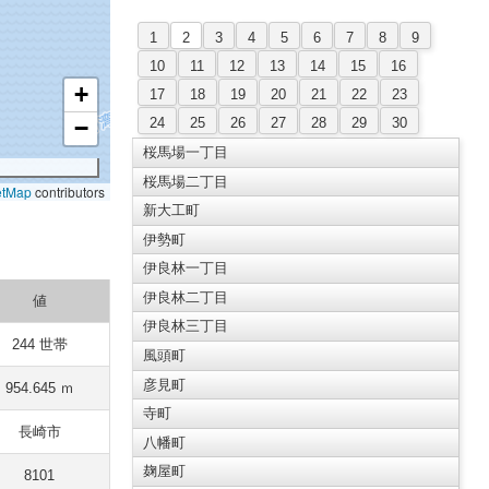
1
2
3
4
5
6
7
8
9
10
11
12
13
14
15
16
+
17
18
19
20
21
22
23
24
25
26
27
28
29
30
−
桜馬場一丁目
桜馬場二丁目
etMap
contributors
新大工町
伊勢町
伊良林一丁目
伊良林二丁目
値
伊良林三丁目
244 世帯
風頭町
彦見町
954.645 ｍ
寺町
長崎市
八幡町
麹屋町
8101