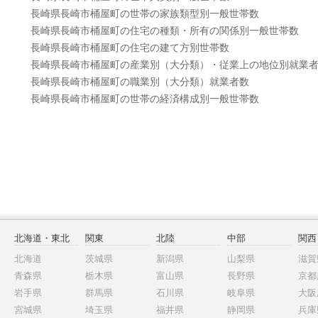
長崎県長崎市桶屋町の世帯の家族類型別一般世帯数
長崎県長崎市桶屋町の住宅の種類・所有の関係別一般世帯数
長崎県長崎市桶屋町の住宅の建て方別世帯数
長崎県長崎市桶屋町の産業別（大分類）・従業上の地位別就業
長崎県長崎市桶屋町の職業別（大分類）就業者数
長崎県長崎市桶屋町の世帯の経済構成別一般世帯数
北海道・東北
関東
北陸
中部
関西
北海道
茨城県
新潟県
山梨県
滋賀
青森県
栃木県
富山県
長野県
京都
岩手県
群馬県
石川県
岐阜県
大阪
宮城県
埼玉県
福井県
静岡県
兵庫