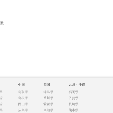
者数
中国
四国
九州・沖縄
県
鳥取県
徳島県
福岡県
府
島根県
香川県
佐賀県
府
岡山県
愛媛県
長崎県
県
広島県
高知県
熊本県