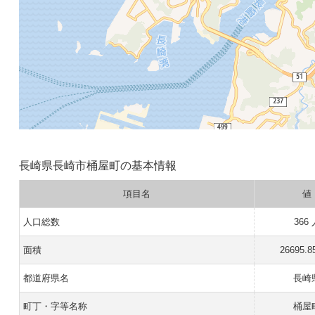
長崎県長崎市桶屋町の基本情報
項目名
値
人口総数
366
面積
26695.8
都道府県名
長崎
町丁・字等名称
桶屋