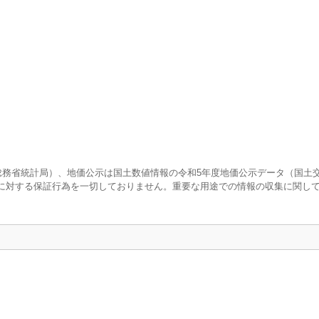
査（総務省統計局）、地価公示は国土数値情報の令和5年度地価公示データ（国土
に対する保証行為を一切しておりません。重要な用途での情報の収集に関し
口