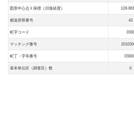
図形中心点Ｘ座標（10進経度）
129.88
都道府県番号
42
町字コード
030
マッチング番号
201030
町丁・字等番号
0300
基本単位区（調査区）数
6