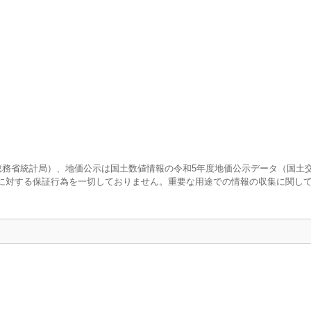
査（総務省統計局）、地価公示は国土数値情報の令和5年度地価公示データ（国土
に対する保証行為を一切しておりません。重要な用途での情報の収集に関し
口