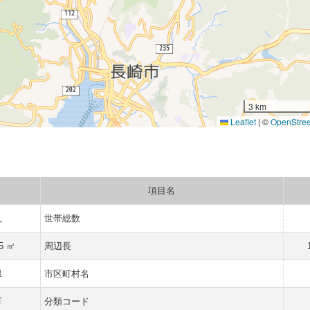
3 km
Leaflet
|
©
OpenStre
項目名
人
世帯総数
65 ㎡
周辺長
県
市区町村名
町
分類コード