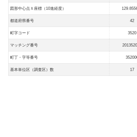
図形中心点Ｘ座標（10進経度）
129.855
都道府県番号
42
町字コード
3520
マッチング番号
201352
町丁・字等番号
35200
基本単位区（調査区）数
17