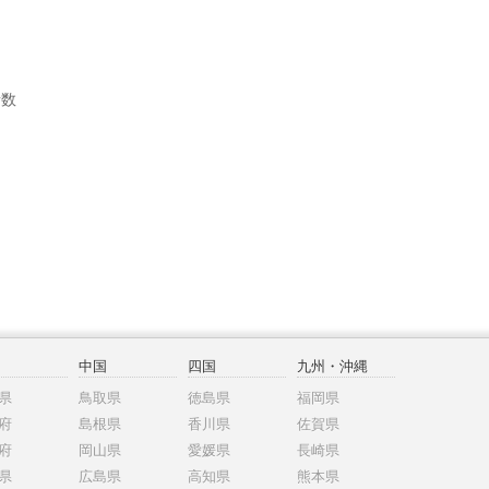
者数
中国
四国
九州・沖縄
県
鳥取県
徳島県
福岡県
府
島根県
香川県
佐賀県
府
岡山県
愛媛県
長崎県
県
広島県
高知県
熊本県