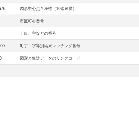
676
図形中心点Ｙ座標（10進緯度）
市区町村番号
丁目、字などの番号
000
町丁・字等別結果マッチング番号
0
図形と集計データのリンクコード