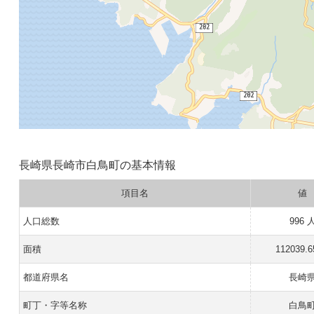
長崎県長崎市白鳥町の基本情報
項目名
値
人口総数
996 
面積
112039.
都道府県名
長崎
町丁・字等名称
白鳥