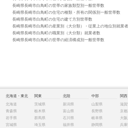
長崎県長崎市白鳥町の世帯の家族類型別一般世帯数
長崎県長崎市白鳥町の住宅の種類・所有の関係別一般世帯数
長崎県長崎市白鳥町の住宅の建て方別世帯数
長崎県長崎市白鳥町の産業別（大分類）・従業上の地位別就業
長崎県長崎市白鳥町の職業別（大分類）就業者数
長崎県長崎市白鳥町の世帯の経済構成別一般世帯数
北海道・東北
関東
北陸
中部
関西
北海道
茨城県
新潟県
山梨県
滋賀
青森県
栃木県
富山県
長野県
京都
岩手県
群馬県
石川県
岐阜県
大阪
宮城県
埼玉県
福井県
静岡県
兵庫