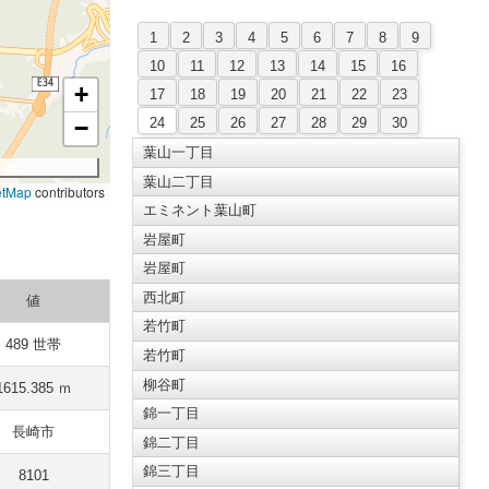
1
2
3
4
5
6
7
8
9
10
11
12
13
14
15
16
+
17
18
19
20
21
22
23
24
25
26
27
28
29
30
−
葉山一丁目
葉山二丁目
etMap
contributors
エミネント葉山町
岩屋町
岩屋町
西北町
値
若竹町
489 世帯
若竹町
柳谷町
1615.385 ｍ
錦一丁目
長崎市
錦二丁目
錦三丁目
8101