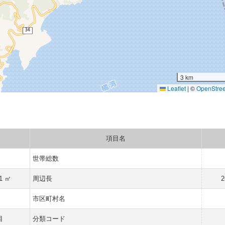
3 km
Leaflet
|
©
OpenStre
項目名
世帯総数
61 ㎡
周辺長
2
市区町村名
目
分類コード