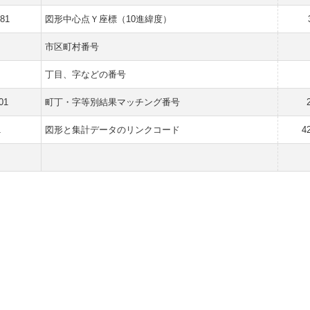
381
図形中心点Ｙ座標（10進緯度）
市区町村番号
丁目、字などの番号
01
町丁・字等別結果マッチング番号
1
図形と集計データのリンクコード
4