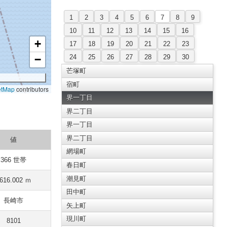
1
2
3
4
5
6
7
8
9
10
11
12
13
14
15
16
+
17
18
19
20
21
22
23
24
25
26
27
28
29
30
−
芒塚町
宿町
etMap
contributors
界一丁目
界二丁目
界一丁目
界二丁目
値
網場町
366 世帯
春日町
潮見町
616.002 ｍ
田中町
長崎市
矢上町
現川町
8101