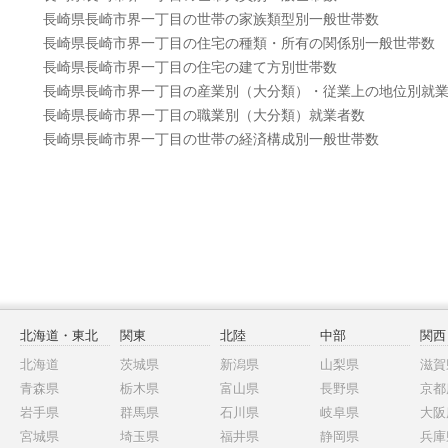
長崎県長崎市界一丁目の世帯の家族類型別一般世帯数
長崎県長崎市界一丁目の住宅の種類・所有の関係別一般世帯数
長崎県長崎市界一丁目の住宅の建て方別世帯数
長崎県長崎市界一丁目の産業別（大分類）・従業上の地位別就
長崎県長崎市界一丁目の職業別（大分類）就業者数
長崎県長崎市界一丁目の世帯の経済構成別一般世帯数
北海道・東北
関東
北陸
中部
関西
北海道
茨城県
新潟県
山梨県
滋賀
青森県
栃木県
富山県
長野県
京都
岩手県
群馬県
石川県
岐阜県
大阪
宮城県
埼玉県
福井県
静岡県
兵庫