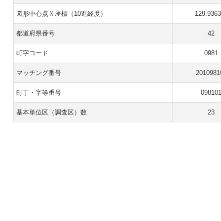
図形中心点Ｘ座標（10進経度）
129.936
都道府県番号
42
町字コード
0981
マッチング番号
2010981
町丁・字等番号
09810
基本単位区（調査区）数
23