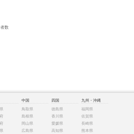
業者数
中国
四国
九州・沖縄
県
鳥取県
徳島県
福岡県
府
島根県
香川県
佐賀県
府
岡山県
愛媛県
長崎県
県
広島県
高知県
熊本県