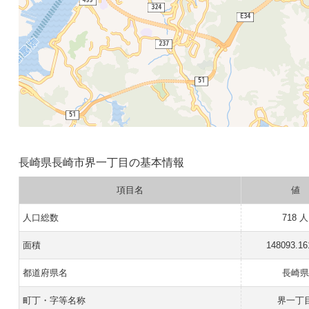
長崎県長崎市界一丁目の基本情報
項目名
値
人口総数
718 人
面積
148093.1
都道府県名
長崎県
町丁・字等名称
界一丁