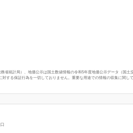
査（総務省統計局）、地価公示は国土数値情報の令和5年度地価公示データ（国土
に対する保証行為を一切しておりません。重要な用途での情報の収集に関し
人口