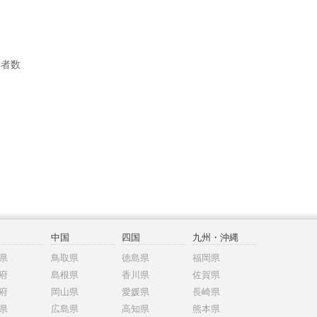
業者数
中国
四国
九州・沖縄
県
鳥取県
徳島県
福岡県
府
島根県
香川県
佐賀県
府
岡山県
愛媛県
長崎県
県
広島県
高知県
熊本県