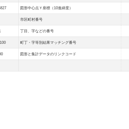
6827
図形中心点Ｙ座標（10進緯度）
市区町村番号
1
丁目、字などの番号
100
町丁・字等別結果マッチング番号
00
図形と集計データのリンクコード