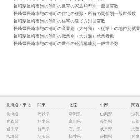
長崎県長崎市飽の浦町の世帯の家族類型別一般世帯数
長崎県長崎市飽の浦町の住宅の種類・所有の関係別一般世帯数
長崎県長崎市飽の浦町の住宅の建て方別世帯数
長崎県長崎市飽の浦町の産業別（大分類）・従業上の地位別就
長崎県長崎市飽の浦町の職業別（大分類）就業者数
長崎県長崎市飽の浦町の世帯の経済構成別一般世帯数
北海道・東北
関東
北陸
中部
関西
北海道
茨城県
新潟県
山梨県
滋賀
青森県
栃木県
富山県
長野県
京都
岩手県
群馬県
石川県
岐阜県
大阪
宮城県
埼玉県
福井県
静岡県
兵庫