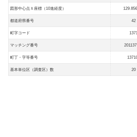
図形中心点Ｘ座標（10進経度）
129.85
都道府県番号
42
町字コード
137
マッチング番号
201137
町丁・字等番号
1371
基本単位区（調査区）数
20