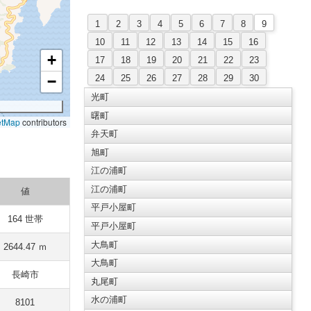
1
2
3
4
5
6
7
8
9
10
11
12
13
14
15
16
+
17
18
19
20
21
22
23
24
25
26
27
28
29
30
−
光町
曙町
etMap
contributors
弁天町
旭町
江の浦町
江の浦町
値
平戸小屋町
164 世帯
平戸小屋町
大鳥町
2644.47 ｍ
大鳥町
長崎市
丸尾町
水の浦町
8101