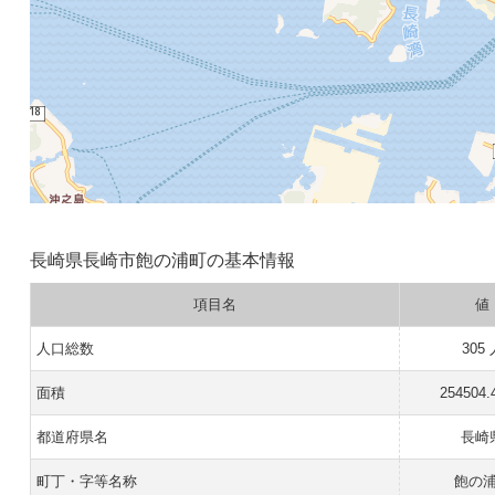
長崎県長崎市飽の浦町の基本情報
項目名
値
人口総数
305
面積
254504.
都道府県名
長崎
町丁・字等名称
飽の