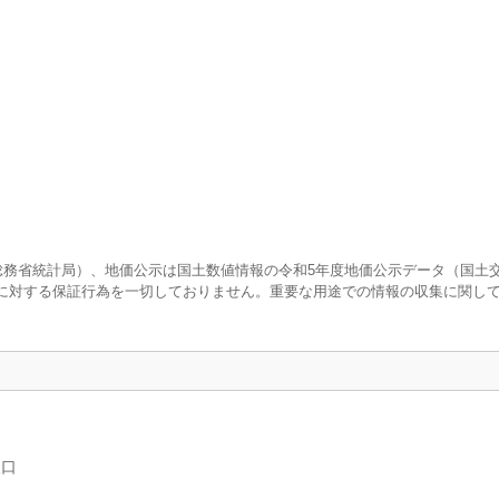
査（総務省統計局）、地価公示は国土数値情報の令和5年度地価公示データ（国土
に対する保証行為を一切しておりません。重要な用途での情報の収集に関し
人口