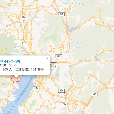
×
長崎市飽の浦町
4,504.46 ㎡
 305 人 世帯総数: 164 世帯