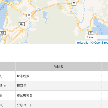
3 km
Leaflet
|
©
OpenStre
項目名
 人
世帯総数
46 ㎡
周辺長
県
市区町村名
浦町
分類コード