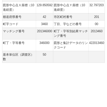
図形中心点Ｘ座標（10
129.850592
図形中心点Ｙ座標（10
32.797203
進経度）
進緯度）
都道府県番号
42
市区町村番号
201
町字コード
3460
丁目、字などの番号
00
マッチング番号
201346000
町丁・字等別結果マッチ
2013460
ング番号
町丁・字等番号
346000
図形と集計データのリン
422013460
クコード
基本単位区（調査区）
50
数