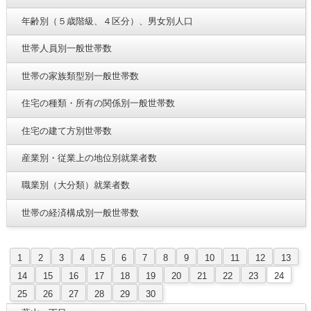
年齢別（５歳階級、４区分）、男女別人口
世帯人員別一般世帯数
世帯の家族類型別一般世帯数
住宅の種類・所有の関係別一般世帯数
住宅の建て方別世帯数
産業別・従業上の地位別就業者数
職業別（大分類）就業者数
世帯の経済構成別一般世帯数
1
2
3
4
5
6
7
8
9
10
11
12
13
14
15
16
17
18
19
20
21
22
23
24
25
26
27
28
29
30