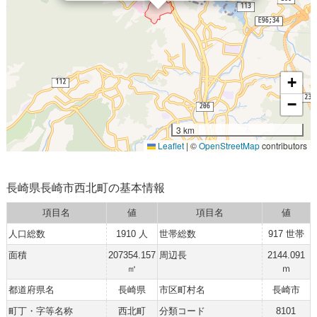
+
−
3 km
Leaflet
|
©
OpenStreetMap
contributors
長崎県長崎市西北町の基本情報
項目名
値
項目名
値
人口総数
1910 人
世帯総数
917 世帯
面積
207354.157
周辺長
2144.091
㎡
ｍ
都道府県名
長崎県
市区町村名
長崎市
町丁・字等名称
西北町
分類コード
8101