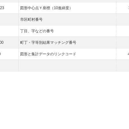
623
図形中心点Ｙ座標（10進緯度）
市区町村番号
丁目、字などの番号
00
町丁・字等別結果マッチング番号
0
図形と集計データのリンクコード