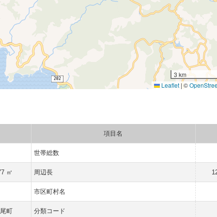
3 km
Leaflet
|
©
OpenStre
項目名
世帯総数
77 ㎡
周辺長
1
県
市区町村名
中尾町
分類コード