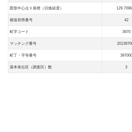
図形中心点Ｘ座標（10進経度）
129.709
都道府県番号
42
町字コード
3970
マッチング番号
2013970
町丁・字等番号
39700
基本単位区（調査区）数
3