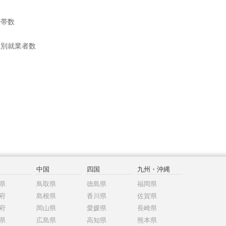
世帯数
位別就業者数
中国
四国
九州・沖縄
県
鳥取県
徳島県
福岡県
府
島根県
香川県
佐賀県
府
岡山県
愛媛県
長崎県
県
広島県
高知県
熊本県