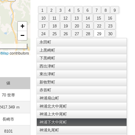
1
2
3
4
5
6
7
8
9
10
11
12
13
14
15
16
+
17
18
19
20
21
22
23
24
25
26
27
28
29
30
−
永田町
上黒崎町
etMap
contributors
下黒崎町
西出津町
東出津町
新牧野町
値
赤首町
70 世帯
神浦扇山町
神浦北大中尾町
2417.349 ｍ
神浦上大中尾町
長崎市
神浦下大中尾町
神浦丸尾町
8101