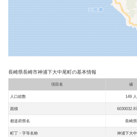
長崎県長崎市神浦下大中尾町の基本情報
項目名
値
人口総数
149 人
面積
6030032.8
都道府県名
長崎
町丁・字等名称
神浦下大