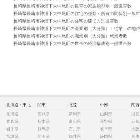
長崎県長崎市神浦下大中尾町の世帯の家族類型別一般世帯数
長崎県長崎市神浦下大中尾町の住宅の種類・所有の関係別一般
長崎県長崎市神浦下大中尾町の住宅の建て方別世帯数
長崎県長崎市神浦下大中尾町の産業別（大分類）・従業上の地
長崎県長崎市神浦下大中尾町の職業別（大分類）就業者数
長崎県長崎市神浦下大中尾町の世帯の経済構成別一般世帯数
北海道・東北
関東
北陸
中部
関西
北海道
茨城県
新潟県
山梨県
滋賀
青森県
栃木県
富山県
長野県
京都
岩手県
群馬県
石川県
岐阜県
大阪
宮城県
埼玉県
福井県
静岡県
兵庫