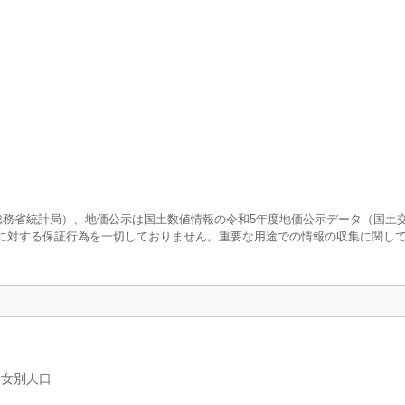
査（総務省統計局）、地価公示は国土数値情報の令和5年度地価公示データ（国土
に対する保証行為を一切しておりません。重要な用途での情報の収集に関し
男女別人口