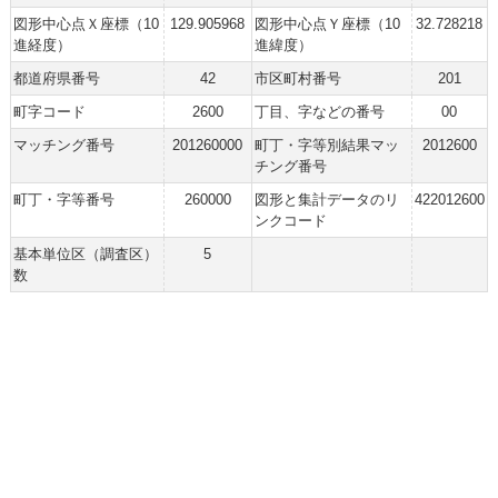
図形中心点Ｘ座標（10
129.905968
図形中心点Ｙ座標（10
32.728218
進経度）
進緯度）
都道府県番号
42
市区町村番号
201
町字コード
2600
丁目、字などの番号
00
マッチング番号
201260000
町丁・字等別結果マッ
2012600
チング番号
町丁・字等番号
260000
図形と集計データのリ
422012600
ンクコード
基本単位区（調査区）
5
数