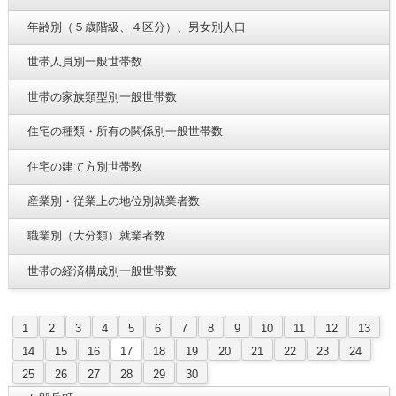
年齢別（５歳階級、４区分）、男女別人口
世帯人員別一般世帯数
世帯の家族類型別一般世帯数
住宅の種類・所有の関係別一般世帯数
住宅の建て方別世帯数
産業別・従業上の地位別就業者数
職業別（大分類）就業者数
世帯の経済構成別一般世帯数
1
2
3
4
5
6
7
8
9
10
11
12
13
14
15
16
17
18
19
20
21
22
23
24
25
26
27
28
29
30