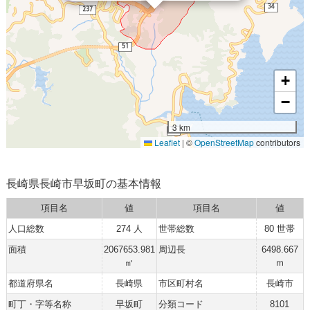
+
−
3 km
Leaflet
|
©
OpenStreetMap
contributors
長崎県長崎市早坂町の基本情報
項目名
値
項目名
値
人口総数
274 人
世帯総数
80 世帯
面積
2067653.981
周辺長
6498.667
㎡
ｍ
都道府県名
長崎県
市区町村名
長崎市
町丁・字等名称
早坂町
分類コード
8101