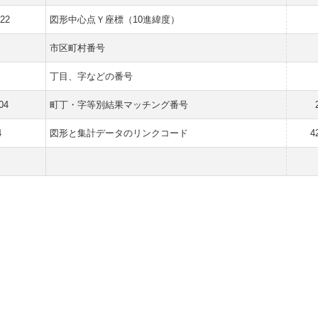
722
図形中心点Ｙ座標（10進緯度）
市区町村番号
丁目、字などの番号
04
町丁・字等別結果マッチング番号
4
図形と集計データのリンクコード
4