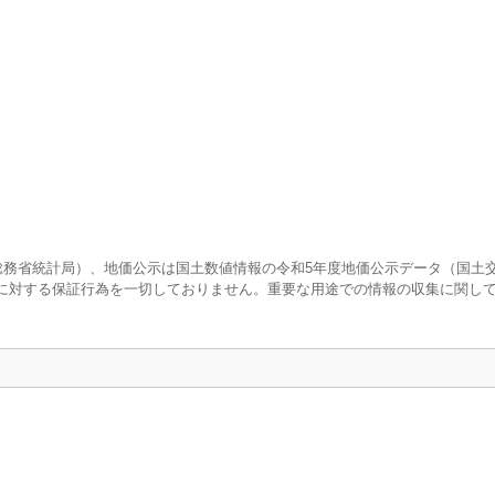
査（総務省統計局）、地価公示は国土数値情報の令和5年度地価公示データ（国土
に対する保証行為を一切しておりません。重要な用途での情報の収集に関し
口