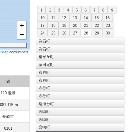
1
2
3
4
5
6
7
8
9
10
11
12
13
14
15
16
+
17
18
19
20
21
22
23
24
25
26
27
28
29
30
−
為石町
為石町
etMap
contributors
椿が丘町
藤田尾町
布巻町
布巻町
値
布巻町
119 世帯
布巻町
晴海台町
8081.115 ｍ
宮崎町
長崎市
宮崎町
宮崎町
8101