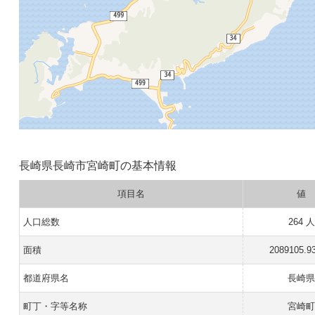
長崎県長崎市宮崎町の基本情報
項目名
値
人口総数
264 人
面積
2089105.9
都道府県名
長崎
町丁・字等名称
宮崎