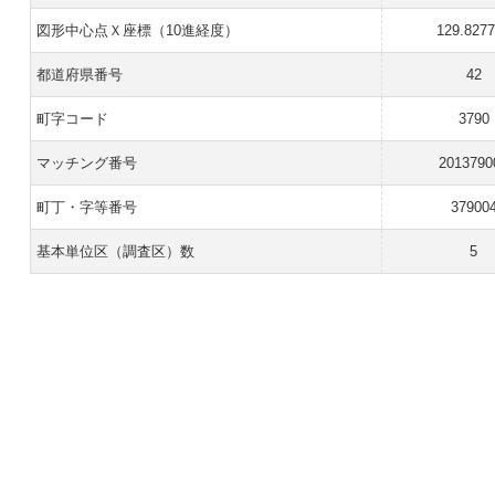
図形中心点Ｘ座標（10進経度）
129.827
都道府県番号
42
町字コード
3790
マッチング番号
2013790
町丁・字等番号
37900
基本単位区（調査区）数
5