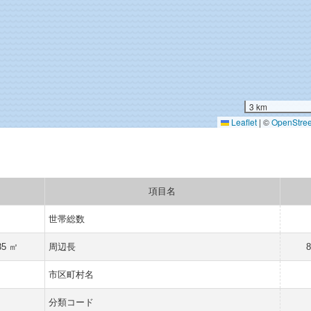
3 km
Leaflet
|
©
OpenStre
項目名
世帯総数
35 ㎡
周辺長
県
市区町村名
町
分類コード