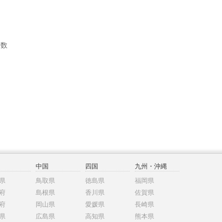
者数
中国
四国
九州・沖縄
県
鳥取県
徳島県
福岡県
府
島根県
香川県
佐賀県
府
岡山県
愛媛県
長崎県
県
広島県
高知県
熊本県