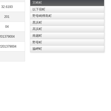
宮崎町
32.6193
以下宿町
野母崎樺島町
201
黒浜町
04
高浜町
南越町
201379004
野母町
2201379004
脇岬町