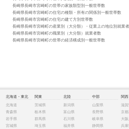
長崎県長崎市宮崎町の世帯の家族類型別一般世帯数
長崎県長崎市宮崎町の住宅の種類・所有の関係別一般世帯数
長崎県長崎市宮崎町の住宅の建て方別世帯数
長崎県長崎市宮崎町の産業別（大分類）・従業上の地位別就業
長崎県長崎市宮崎町の職業別（大分類）就業者数
長崎県長崎市宮崎町の世帯の経済構成別一般世帯数
北海道・東北
関東
北陸
中部
関西
北海道
茨城県
新潟県
山梨県
滋賀
青森県
栃木県
富山県
長野県
京都
岩手県
群馬県
石川県
岐阜県
大阪
宮城県
埼玉県
福井県
静岡県
兵庫