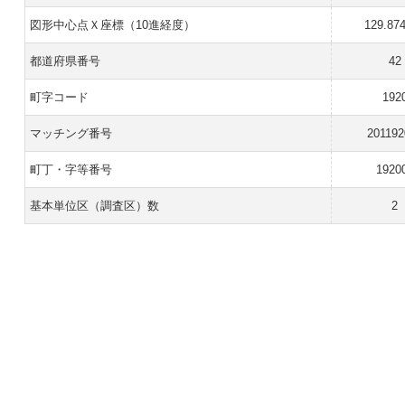
図形中心点Ｘ座標（10進経度）
129.87
都道府県番号
42
町字コード
192
マッチング番号
201192
町丁・字等番号
1920
基本単位区（調査区）数
2