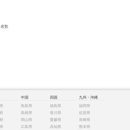
業者数
中国
四国
九州・沖縄
県
鳥取県
徳島県
福岡県
府
島根県
香川県
佐賀県
府
岡山県
愛媛県
長崎県
県
広島県
高知県
熊本県