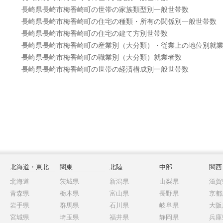
長崎県長崎市梅香崎町の世帯の家族類型別一般世帯数
長崎県長崎市梅香崎町の住宅の種類・所有の関係別一般世帯数
長崎県長崎市梅香崎町の住宅の建て方別世帯数
長崎県長崎市梅香崎町の産業別（大分類）・従業上の地位別就
長崎県長崎市梅香崎町の職業別（大分類）就業者数
長崎県長崎市梅香崎町の世帯の経済構成別一般世帯数
北海道・東北
関東
北陸
中部
関西
北海道
茨城県
新潟県
山梨県
滋賀
青森県
栃木県
富山県
長野県
京都
岩手県
群馬県
石川県
岐阜県
大阪
宮城県
埼玉県
福井県
静岡県
兵庫