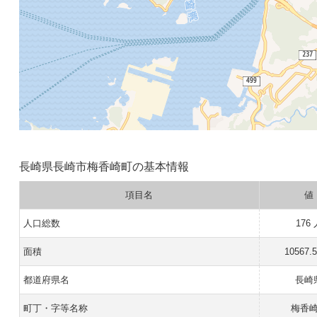
長崎県長崎市梅香崎町の基本情報
項目名
値
人口総数
176
面積
10567.
都道府県名
長崎
町丁・字等名称
梅香