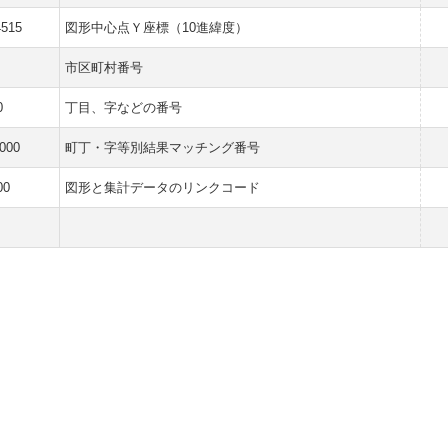
4515
図形中心点Ｙ座標（10進緯度）
市区町村番号
0
丁目、字などの番号
000
町丁・字等別結果マッチング番号
00
図形と集計データのリンクコード