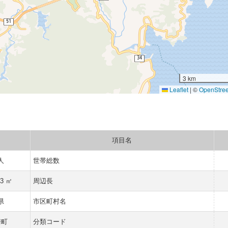
3 km
Leaflet
|
©
OpenStre
項目名
 人
世帯総数
53 ㎡
周辺長
県
市区町村名
崎町
分類コード