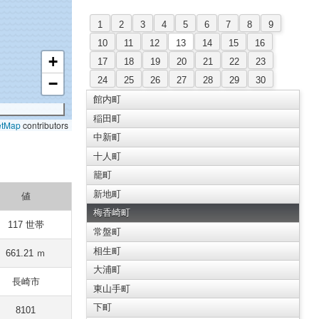
1
2
3
4
5
6
7
8
9
10
11
12
13
14
15
16
+
17
18
19
20
21
22
23
24
25
26
27
28
29
30
−
館内町
稲田町
etMap
contributors
中新町
十人町
籠町
新地町
値
梅香崎町
117 世帯
常盤町
相生町
661.21 ｍ
大浦町
長崎市
東山手町
下町
8101