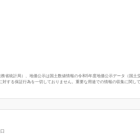
査（総務省統計局）、地価公示は国土数値情報の令和5年度地価公示データ（国土
に対する保証行為を一切しておりません。重要な用途での情報の収集に関し
人口