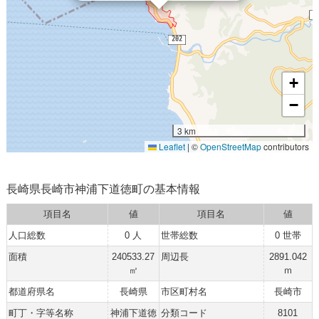
+
−
3 km
Leaflet
|
©
OpenStreetMap
contributors
長崎県長崎市神浦下道徳町の基本情報
項目名
値
項目名
値
人口総数
0 人
世帯総数
0 世帯
面積
240533.27
周辺長
2891.042
㎡
ｍ
都道府県名
長崎県
市区町村名
長崎市
町丁・字等名称
神浦下道徳
分類コード
8101