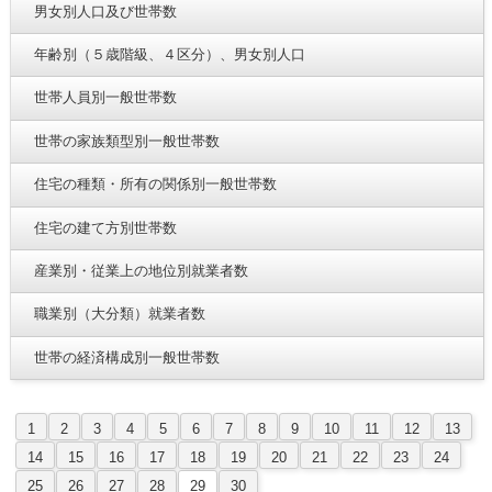
男女別人口及び世帯数
年齢別（５歳階級、４区分）、男女別人口
世帯人員別一般世帯数
世帯の家族類型別一般世帯数
住宅の種類・所有の関係別一般世帯数
住宅の建て方別世帯数
産業別・従業上の地位別就業者数
職業別（大分類）就業者数
世帯の経済構成別一般世帯数
1
2
3
4
5
6
7
8
9
10
11
12
13
14
15
16
17
18
19
20
21
22
23
24
25
26
27
28
29
30