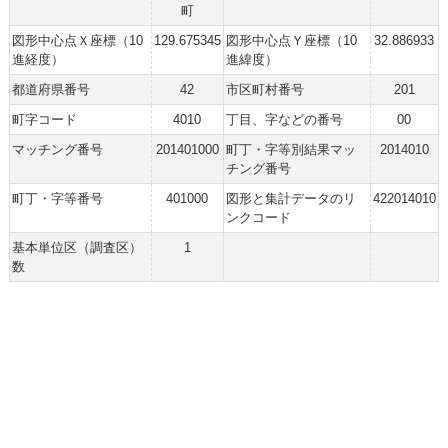
町
図形中心点Ｘ座標（10
129.675345
図形中心点Ｙ座標（10
32.886933
進経度）
進緯度）
都道府県番号
42
市区町村番号
201
町字コード
4010
丁目、字などの番号
00
マッチング番号
201401000
町丁・字等別結果マッ
2014010
チング番号
町丁・字等番号
401000
図形と集計データのリ
422014010
ンクコード
基本単位区（調査区）
1
数