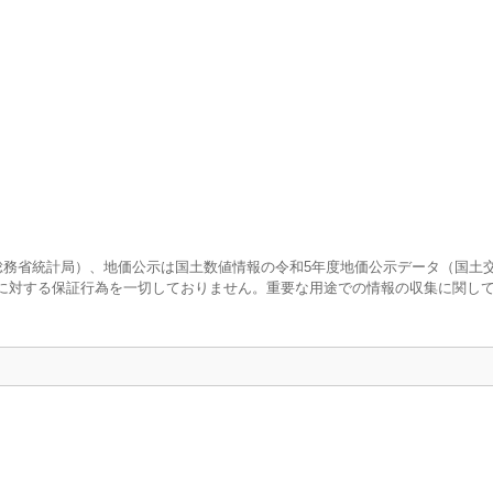
査（総務省統計局）、地価公示は国土数値情報の令和5年度地価公示データ（国土
に対する保証行為を一切しておりません。重要な用途での情報の収集に関し
口