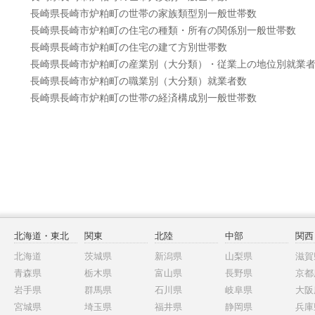
長崎県長崎市炉粕町の世帯の家族類型別一般世帯数
長崎県長崎市炉粕町の住宅の種類・所有の関係別一般世帯数
長崎県長崎市炉粕町の住宅の建て方別世帯数
長崎県長崎市炉粕町の産業別（大分類）・従業上の地位別就業
長崎県長崎市炉粕町の職業別（大分類）就業者数
長崎県長崎市炉粕町の世帯の経済構成別一般世帯数
北海道・東北
関東
北陸
中部
関西
北海道
茨城県
新潟県
山梨県
滋賀
青森県
栃木県
富山県
長野県
京都
岩手県
群馬県
石川県
岐阜県
大阪
宮城県
埼玉県
福井県
静岡県
兵庫