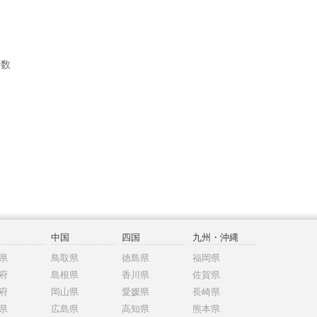
者数
中国
四国
九州・沖縄
県
鳥取県
徳島県
福岡県
府
島根県
香川県
佐賀県
府
岡山県
愛媛県
長崎県
県
広島県
高知県
熊本県