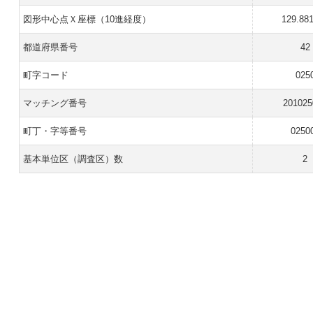
図形中心点Ｘ座標（10進経度）
129.88
都道府県番号
42
町字コード
025
マッチング番号
201025
町丁・字等番号
0250
基本単位区（調査区）数
2