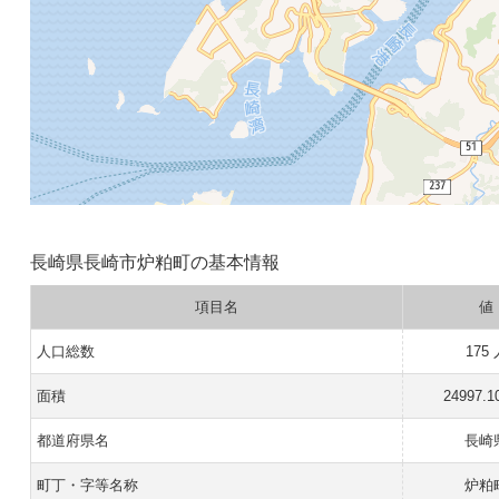
長崎県長崎市炉粕町の基本情報
項目名
値
人口総数
175
面積
24997.1
都道府県名
長崎
町丁・字等名称
炉粕