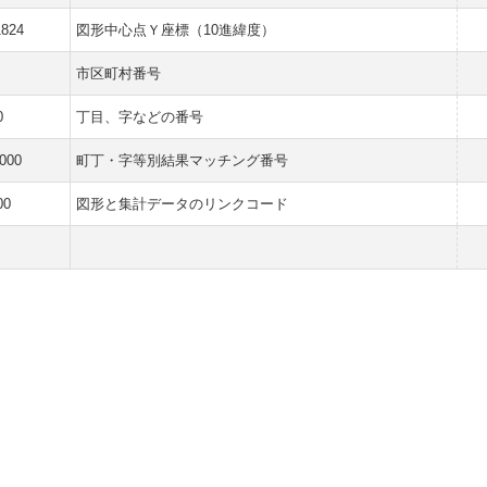
1824
図形中心点Ｙ座標（10進緯度）
市区町村番号
0
丁目、字などの番号
000
町丁・字等別結果マッチング番号
00
図形と集計データのリンクコード