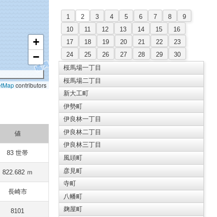
1
2
3
4
5
6
7
8
9
10
11
12
13
14
15
16
+
17
18
19
20
21
22
23
24
25
26
27
28
29
30
−
桜馬場一丁目
桜馬場二丁目
etMap
contributors
新大工町
伊勢町
伊良林一丁目
伊良林二丁目
値
伊良林三丁目
83 世帯
風頭町
彦見町
822.682 ｍ
寺町
長崎市
八幡町
麹屋町
8101