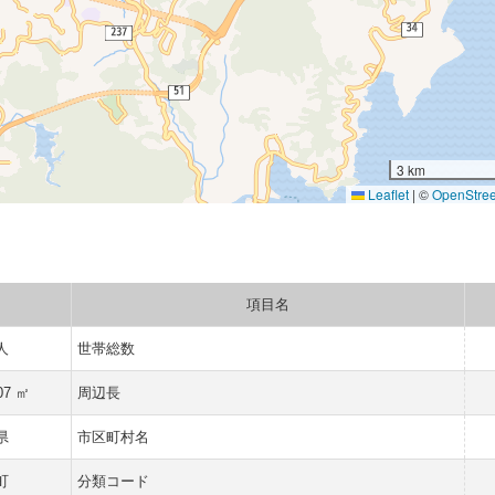
3 km
Leaflet
|
©
OpenStre
項目名
 人
世帯総数
07 ㎡
周辺長
県
市区町村名
町
分類コード