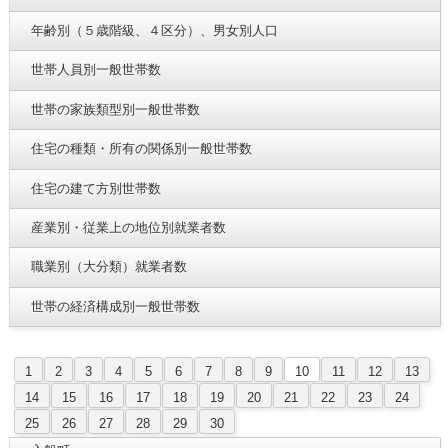
年齢別（５歳階級、４区分）、男女別人口
世帯人員別一般世帯数
世帯の家族類型別一般世帯数
住宅の種類・所有の関係別一般世帯数
住宅の建て方別世帯数
産業別・従業上の地位別就業者数
職業別（大分類）就業者数
世帯の経済構成別一般世帯数
1
2
3
4
5
6
7
8
9
10
11
12
13
14
15
16
17
18
19
20
21
22
23
24
25
26
27
28
29
30