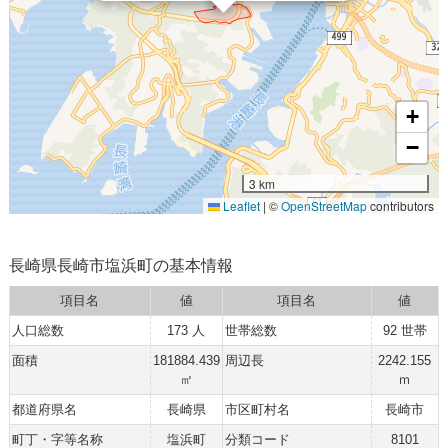
+
−
3 km
Leaflet
|
©
OpenStreetMap
contributors
長崎県長崎市塩浜町の基本情報
項目名
値
項目名
値
人口総数
173 人
世帯総数
92 世帯
面積
181884.439
周辺長
2242.155
㎡
ｍ
都道府県名
長崎県
市区町村名
長崎市
町丁・字等名称
塩浜町
分類コード
8101