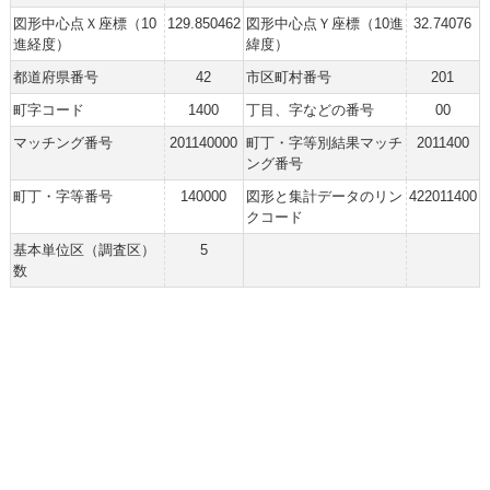
図形中心点Ｘ座標（10
129.850462
図形中心点Ｙ座標（10進
32.74076
進経度）
緯度）
都道府県番号
42
市区町村番号
201
町字コード
1400
丁目、字などの番号
00
マッチング番号
201140000
町丁・字等別結果マッチ
2011400
ング番号
町丁・字等番号
140000
図形と集計データのリン
422011400
クコード
基本単位区（調査区）
5
数